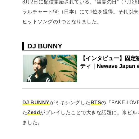
8月2日に配信開始されている、“幽霊の日”（7月26
ラルチャート50（日本）にて1位を獲得。それ以
ヒットソングの1つとなりました。
DJ BUNNY
DJ BUNNY
がミキシングした
BTS
の「FAKE LOVE
た
Zedd
がプレイしたことで大きな話題に。米ビル
ました。