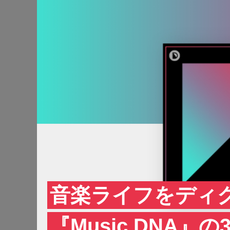
音楽ライフをディ
『Music DNA