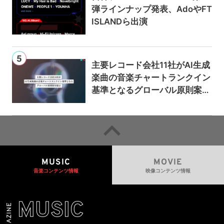
弾ラインナップ発表、AdoやFT
ISLANDら出演
主要レコード会社11社がAI生成
楽曲の音楽チャートランクイン
基準となるグローバル原則案を
提示——人間主導の創造性を守
るための統一的な枠組みを提案
MUSIC
MOVIE
音楽コンテンツ情報
映像コンテンツ情報
MUSIC