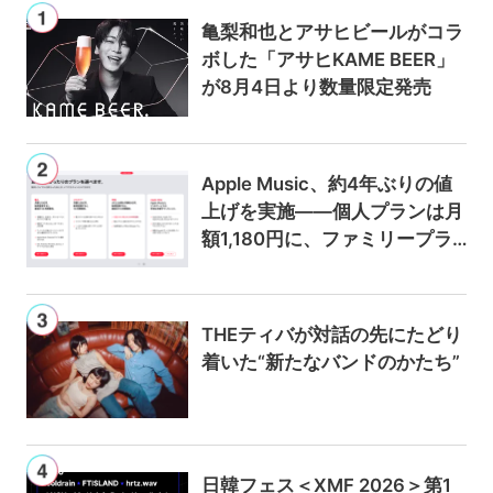
亀梨和也とアサヒビールがコラ
ボした「アサヒKAME BEER」
が8月4日より数量限定発売
Apple Music、約4年ぶりの値
上げを実施——個人プランは月
額1,180円に、ファミリープラ
ンは300円値上げの1,980円に
THEティバが対話の先にたどり
着いた“新たなバンドのかたち”
日韓フェス＜XMF 2026＞第1