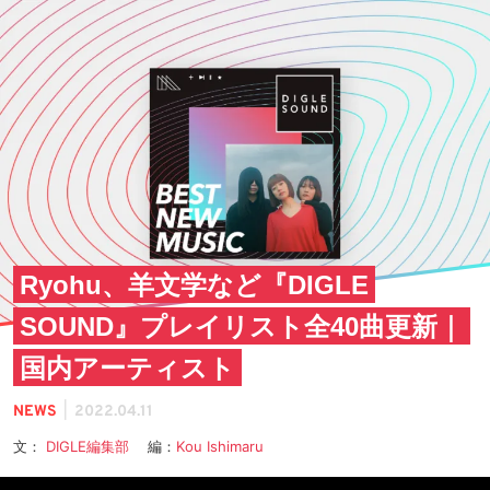
Ryohu、羊文学など『DIGLE
SOUND』プレイリスト全40曲更新｜
国内アーティスト
|
NEWS
2022.04.11
文：
DIGLE編集部
編：
Kou Ishimaru