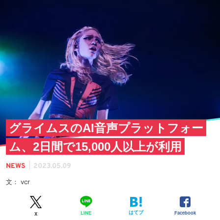
グライムスのAI音声プラットフォー
ム、2日間で15,000人以上が利用
|
NEWS
2023.05.09
文： vcr
はてブ
Facebook
LINE
X