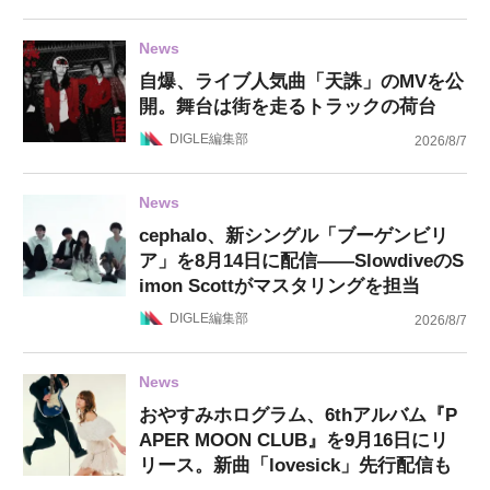
News
自爆、ライブ人気曲「天誅」のMVを公
開。舞台は街を走るトラックの荷台
DIGLE編集部
2026/8/7
News
cephalo、新シングル「ブーゲンビリ
ア」を8月14日に配信——SlowdiveのS
imon Scottがマスタリングを担当
DIGLE編集部
2026/8/7
News
おやすみホログラム、6thアルバム『P
APER MOON CLUB』を9月16日にリ
リース。新曲「lovesick」先行配信も