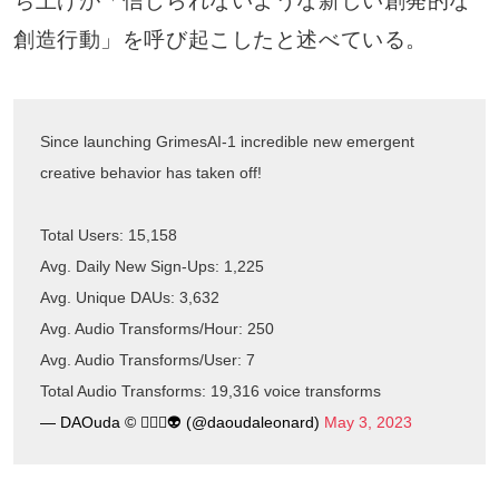
ち上げが「信じられないような新しい創発的な
創造行動」を呼び起こしたと述べている。
Since launching GrimesAI-1 incredible new emergent
creative behavior has taken off!
Total Users: 15,158
Avg. Daily New Sign-Ups: 1,225
Avg. Unique DAUs: 3,632
Avg. Audio Transforms/Hour: 250
Avg. Audio Transforms/User: 7
Total Audio Transforms: 19,316 voice transforms
— DAOuda © 🧙🏾‍♂️👽 (@daoudaleonard)
May 3, 2023