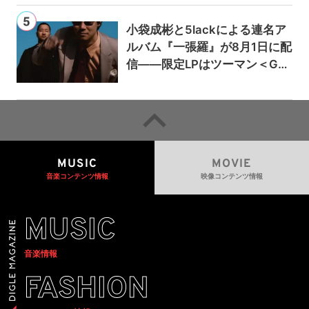
小袋成彬と5lackによる連名ア
ルバム『一張羅』が8月1日に配
信——限定LPはツーマン＜Gai
a＞会場で販売
MUSIC
MOVIE
音楽コンテンツ情報
映像コンテンツ情報
MUSIC
音楽情報
FASHION