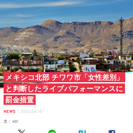
メキシコ北部 チワワ市「女性差別」
と判断したライブパフォーマンスに
罰金措置
|
NEWS
2023.08.15
文： vcr