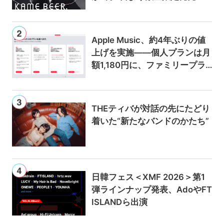
Apple Music、約4年ぶりの値
上げを実施——個人プランは月
額1,180円に、ファミリープラ
ンは300円値上げの1,980円に
THEティバが対話の先にたどり
着いた“新たなバンドのかたち”
日韓フェス＜XMF 2026＞第1
弾ラインナップ発表、AdoやFT
ISLANDら出演