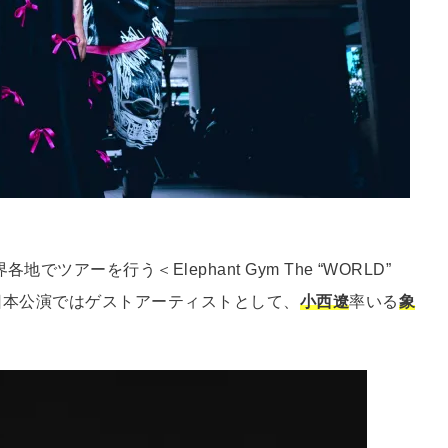
ツアーを行う＜Elephant Gym The “WORLD”
る日本公演ではゲストアーティストとして、
小⻄遼
率いる
象