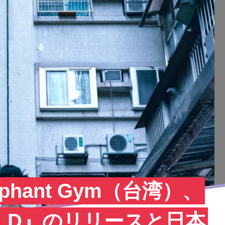
phant Gym（台湾）、
LD』のリリースと日本