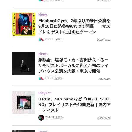
2026/6/22
News
Elephant Gym、2年ぶりの来日公演を
9月10日に渋谷WWW Xで開催——マス
ドレをゲストに迎えたツーマン
DIGLE編集部
2026/5/12
News
象眠舎、塩塚モエカ・吉田沙良・るー
かをゲストボーカルに迎えた初のライ
ブハウス公演を大阪・東京で開催
DIGLE編集部
2026/4/9
Playlist
Haruy、Kan Sanoなど『DIGLE SOU
ND』プレイリスト全40曲更新｜国内ア
ーティスト
DIGLE編集部
2026/1/20