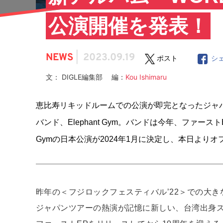
公演開催を発表！
NEWS
|
2023.09.19
ポスト
シ
文： DIGLE編集部 編：
Kou Ishimaru
恵比寿リキッドルームでの公演が即完となったジャ
バンド、Elephant Gym。バンドは今年、ファース
Gymの日本公演が2024年1月に決定し、本日より
昨年の＜フジロックフェスティバルʼ22＞での大
ジャパンツアーの熱演が記憶に新しい、台湾出身