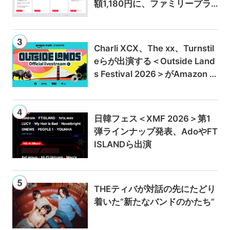
額1,180円に、ファミリープラ
ンは300円値上げの1,980円に
Charli XCX、The xx、Turnstil
eらが出演する＜Outside Land
s Festival 2026＞がAmazon M
usicとPrime Videoで独占ライ
ブ配信
日韓フェス＜XMF 2026＞第1
弾ラインナップ発表、AdoやFT
ISLANDら出演
THEティバが対話の先にたどり
着いた“新たなバンドのかたち”