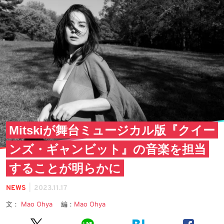
Mitskiが舞台ミュージカル版『クイー
ンズ・ギャンビット』の音楽を担当
することが明らかに
|
NEWS
2023.11.17
文：
Mao Ohya
編：
Mao Ohya