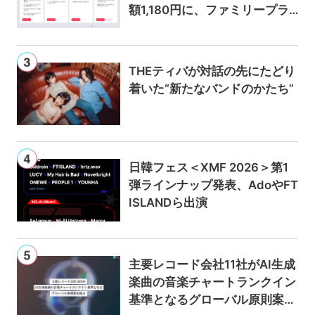
額1,180円に、ファミリープラ
ンは300円値上げの1,980円に
THEティバが対話の先にたどり
着いた“新たなバンドのかたち”
日韓フェス＜XMF 2026＞第1
弾ラインナップ発表、AdoやFT
ISLANDら出演
主要レコード会社11社がAI生成
楽曲の音楽チャートランクイン
基準となるグローバル原則案を