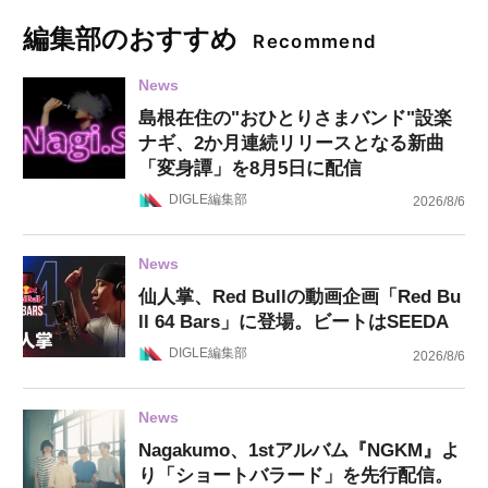
編集部のおすすめ
Recommend
News
島根在住の"おひとりさまバンド"設楽
ナギ、2か月連続リリースとなる新曲
「変身譚」を8月5日に配信
DIGLE編集部
2026/8/6
News
仙人掌、Red Bullの動画企画「Red Bu
ll 64 Bars」に登場。ビートはSEEDA
DIGLE編集部
2026/8/6
News
Nagakumo、1stアルバム『NGKM』よ
り「ショートバラード」を先行配信。