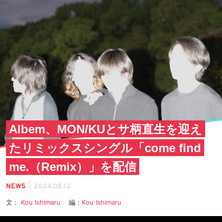
Albem、MON/KUとサ柄直生を迎え
たリミックスシングル「come find
me.（Remix）」を配信
|
NEWS
2024.08.12
文：
Kou Ishimaru
編：
Kou Ishimaru