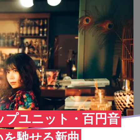
ップユニット・百円音
いを馳せる新曲