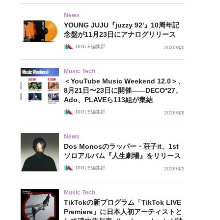
News
YOUNG JUJU『juzzy 92'』10周年記
念盤が11月23日にアナログリリース
DIGLE編集部
2026/8/6
Music Tech
＜YouTube Music Weekend 12.0＞、
8月21日〜23日に開催——DECO*27、
Ado、PLAVEら113組が集結
DIGLE編集部
2026/8/6
News
Dos Monosのラッパー・荘子it、1st
ソロアルバム『人生劇場』をリリース
DIGLE編集部
2026/8/5
Music Tech
TikTokの新プログラム「TikTok LIVE
Premiere」に日本人初アーティストと