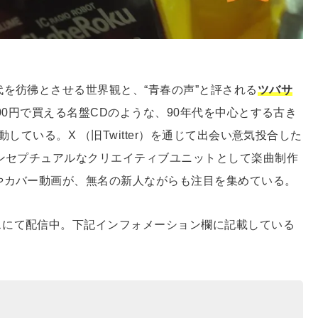
代を彷彿とさせる世界観と、“青春の声”と評される
ツバサ
00円で買える名盤CDのような、90年代を中心とする古き
している。X （旧Twitter）を通じて出会い意気投合した
ンセプチュアルなクリエイティブユニットとして楽曲制作
やカバー動画が、無名の新人ながらも注目を集めている。
スにて配信中。下記インフォメーション欄に記載している