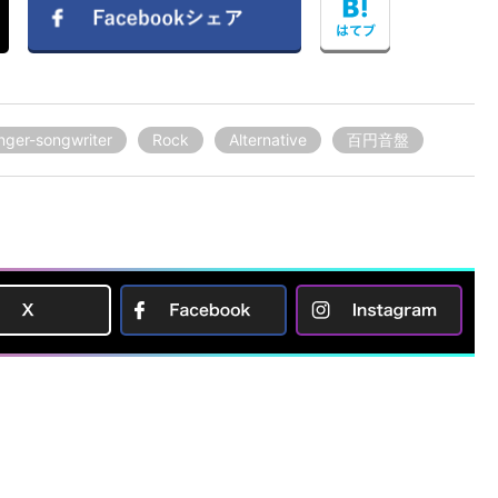
nger-songwriter
Rock
Alternative
百円音盤