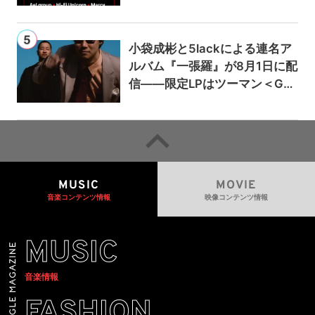
小袋成彬と5lackによる連名ア
ルバム『一張羅』が8月1日に配
信——限定LPはツーマン＜Gai
a＞会場で販売
MUSIC
MOVIE
音楽コンテンツ情報
映像コンテンツ情報
MUSIC
音楽情報
FASHION