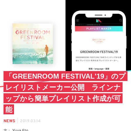
「GREENROOM FESTIVAL'19」のプ
レイリストメーカー公開 ラインナ
ップから簡単プレイリスト作成が可
能
|
NEWS
2019.03.14
文： Yuya Eto