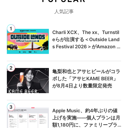
POPULAR
人気記事
Charli XCX、The xx、Turnstil
eらが出演する＜Outside Land
s Festival 2026＞がAmazon M
usicとPrime Videoで独占ライ
ブ配信
亀梨和也とアサヒビールがコラ
ボした「アサヒKAME BEER」
が8月4日より数量限定発売
Apple Music、約4年ぶりの値
上げを実施——個人プランは月
額1,180円に、ファミリープラ