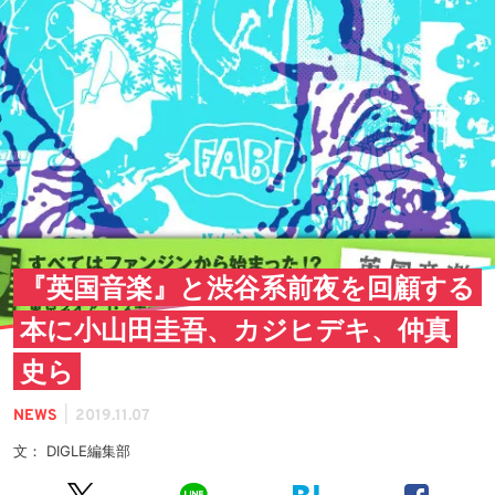
『英国音楽』と渋谷系前夜を回顧する
本に小山田圭吾、カジヒデキ、仲真
史ら
|
NEWS
2019.11.07
文： DIGLE編集部