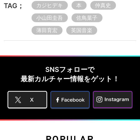
TAG；
カジヒデキ
本
仲真史
小山田圭吾
佐鳥葉子
薄田育宏
英国音楽
SNSフォローで
最新カルチャー情報をゲット！