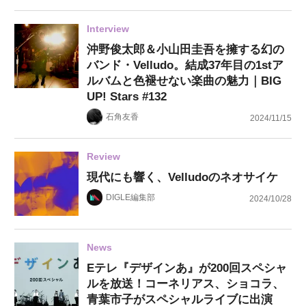
Interview
沖野俊太郎＆小山田圭吾を擁する幻の
バンド・Velludo。結成37年目の1stア
ルバムと色褪せない楽曲の魅力｜BIG
UP! Stars #132
石角友香
2024/11/15
Review
現代にも響く、Velludoのネオサイケ
DIGLE編集部
2024/10/28
News
Eテレ『デザインあ』が200回スペシャ
ルを放送！コーネリアス、ショコラ、
青葉市子がスペシャルライブに出演