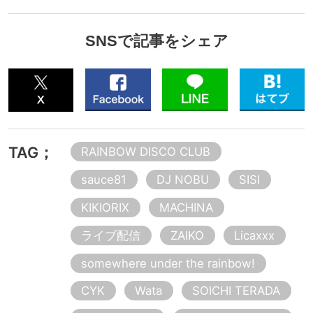
SNSで記事をシェア
TAG；
RAINBOW DISCO CLUB
sauce81
DJ NOBU
SISI
KIKIORIX
MACHINA
ライブ配信
ZAIKO
Licaxxx
somewhere under the rainbow!
CYK
Wata
SOICHI TERADA