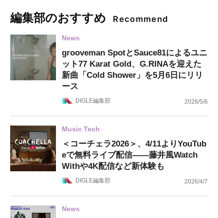
編集部のおすすめ
Recommend
News
grooveman SpotとSauce81によるユニ
ット77 Karat Gold、G.RINAを迎えた
新曲「Cold Shower」を5月6日にリリ
ース
DIGLE編集部
2026/5/6
Music Tech
＜コーチェラ2026＞、4/11よりYouTub
eで無料ライブ配信——藤井風Watch
Withや4K配信など新体験も
DIGLE編集部
2026/4/7
News