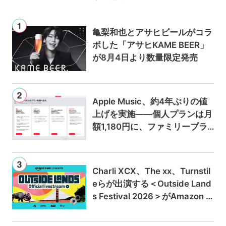
亀梨和也とアサヒビールがコラ
ボした「アサヒKAME BEER」
が8月4日より数量限定発売
Apple Music、約4年ぶりの値
上げを実施——個人プランは月
額1,180円に、ファミリープラ
ンは300円値上げの1,980円に
Charli XCX、The xx、Turnstil
eらが出演する＜Outside Land
s Festival 2026＞がAmazon M
usicとPrime Videoで独占ライ
ブ配信