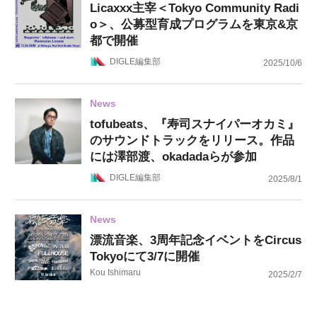
Licaxxx主宰＜Tokyo Community Radi
o＞、公募型育成プログラムを東京&京
都で開催
DIGLE編集部
2025/10/6
News
tofubeats、『寿司スナイパーオカミ』
のサウンドトラックをリリース。作品
には澤部渡、okadadaらが参加
DIGLE編集部
2025/8/1
News
漂流音楽、3周年記念イベントをCircus
Tokyoにて3/7に開催
Kou Ishimaru
2025/2/7