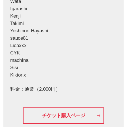
Wata
Igarashi
Kenji
Takimi
Yoshinori Hayashi
sauce81
Licaxxx
CYK
machìna
Sisi
Kikiorix
料金：通常（2,000円）
チケット購入ページ