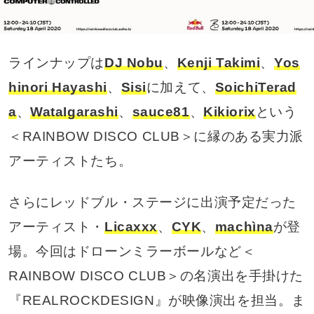
ラインナップは
DJ Nobu
、
Kenji Takimi
、
Yos
hinori Hayashi
、
Sisi
に加えて、
SoichiTerad
a
、
WataIgarashi
、
sauce81
、
Kikiorix
という
＜RAINBOW DISCO CLUB＞に縁のある実力派
アーティストたち。
さらにレッドブル・ステージに出演予定だった
アーティスト・
Licaxxx
、
CYK
、
machìna
が登
場。今回はドローンミラーボールなど＜
RAINBOW DISCO CLUB＞の名演出を手掛けた
『REALROCKDESIGN』が映像演出を担当。ま