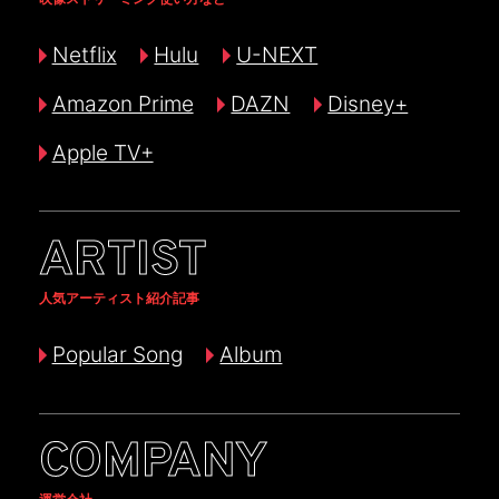
Netflix
Hulu
U-NEXT
Amazon Prime
DAZN
Disney+
Apple TV+
ARTIST
人気アーティスト紹介記事
Popular Song
Album
COMPANY