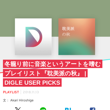
冬籠り前に音楽というアートを嗜む
プレイリスト『耽美派の秋』 |
DIGLE USER PICKS
|
PLAYLIST
2018.11.13
文： Akari Hiroshige