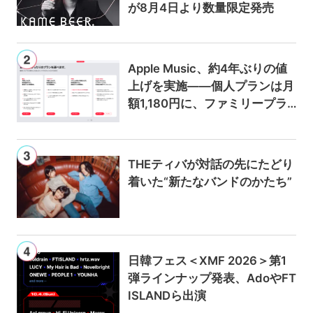
が8月4日より数量限定発売
Apple Music、約4年ぶりの値
上げを実施——個人プランは月
額1,180円に、ファミリープラ
ンは300円値上げの1,980円に
THEティバが対話の先にたどり
着いた“新たなバンドのかたち”
日韓フェス＜XMF 2026＞第1
弾ラインナップ発表、AdoやFT
ISLANDら出演