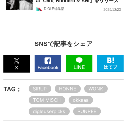
at. C6ix, Bonbero & ANI」をリリース
DIGLE編集部
2025/12/23
SNSで記事をシェア
TAG；
SIRUP
HONNE
WONK
TOM MISCH
okkaaa
digleuserpicks
PUNPEE