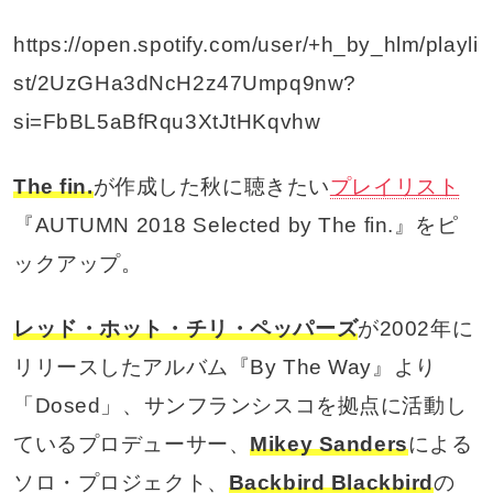
https://open.spotify.com/user/+h_by_hlm/playli
st/2UzGHa3dNcH2z47Umpq9nw?
si=FbBL5aBfRqu3XtJtHKqvhw
The fin.
が作成した秋に聴きたい
プレイリスト
『AUTUMN 2018 Selected by The fin.』をピ
ックアップ。
レッド・ホット・チリ・ペッパーズ
が2002年に
リリースしたアルバム『By The Way』より
「Dosed」、サンフランシスコを拠点に活動し
ているプロデューサー、
Mikey Sanders
による
ソロ・プロジェクト、
Backbird Blackbird
の