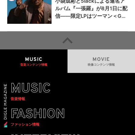
小袋成彬と5lackによる連名ア
ルバム『一張羅』が8月1日に配
信——限定LPはツーマン＜Gai
a＞会場で販売
MUSIC
MOVIE
音楽コンテンツ情報
映像コンテンツ情報
MUSIC
音楽情報
FASHION
ファッション情報