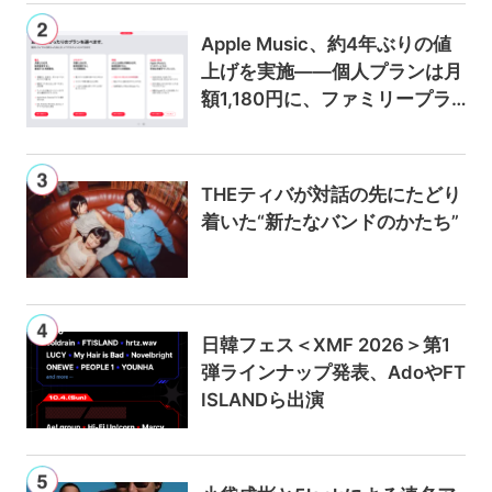
Apple Music、約4年ぶりの値
上げを実施——個人プランは月
額1,180円に、ファミリープラ
ンは300円値上げの1,980円に
THEティバが対話の先にたどり
着いた“新たなバンドのかたち”
日韓フェス＜XMF 2026＞第1
弾ラインナップ発表、AdoやFT
ISLANDら出演