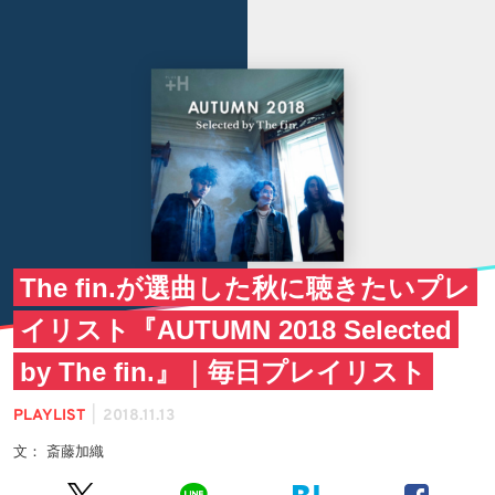
The fin.が選曲した秋に聴きたいプレ
イリスト『AUTUMN 2018 Selected
by The fin.』｜毎日プレイリスト
|
PLAYLIST
2018.11.13
文： 斎藤加織