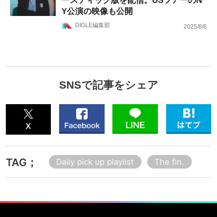
ースティック版を配信。USツアーのN
Y公演の映像も公開
DIGLE編集部
2025/8/6
SNSで記事をシェア
TAG；
Daily pick up playlist
The fin.