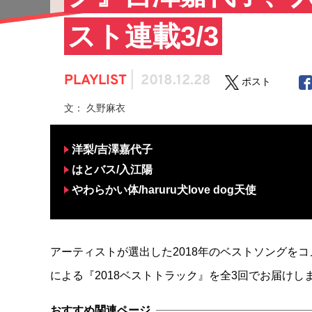
スト連載3/3
PLAYLIST
|
2018.12.28
ポスト
文： 久野麻衣
洋梨/吉澤嘉代子
はとバス/入江陽
やわらかい体/haruru犬love dog天使
アーティストが選出した2018年のベストソングを
による『2018ベストトラック』を全3回でお届けし