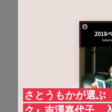
さとうもかが選ぶ『
ク』吉澤嘉代子、