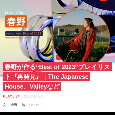
春野が作る“Best of 2023”プレイリス
ト『再発見』｜The Japanese
House、Valleyなど
|
PLAYLIST
2023.12.28
文： 春野 編：
riko ito