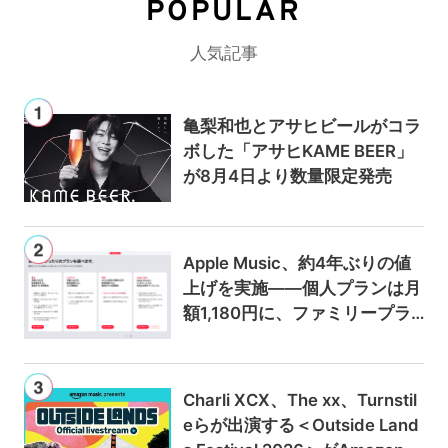
POPULAR
人気記事
亀梨和也とアサヒビールがコラ
ボした「アサヒKAME BEER」
が8月4日より数量限定発売
Apple Music、約4年ぶりの値
上げを実施——個人プランは月
額1,180円に、ファミリープラ
ンは300円値上げの1,980円に
Charli XCX、The xx、Turnstil
eらが出演する＜Outside Land