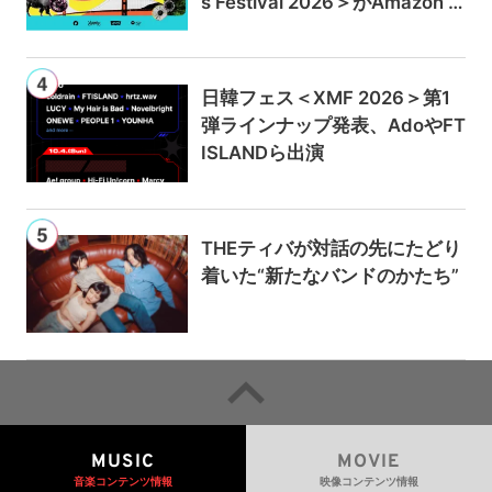
s Festival 2026＞がAmazon M
usicとPrime Videoで独占ライ
ブ配信
日韓フェス＜XMF 2026＞第1
弾ラインナップ発表、AdoやFT
ISLANDら出演
THEティバが対話の先にたどり
着いた“新たなバンドのかたち”
MUSIC
MOVIE
音楽コンテンツ情報
映像コンテンツ情報