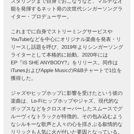
スタリングまで自身でおこなうなど、マルチな才
能を発揮するネット発の次世代シンガーソングラ
イター・プロデューサー。
これまでに自身でストリーミングサービスや
YouTubeなどを中心にオリジナル楽曲を発表・リ
リースし話題を呼び、2019年よりシンガーソング
ライターとして本格的に始動。2020年には
EP『IS SHE ANYBODY?』をリリース。同作は
iTunesおよびApple MusicのR&Bチャートで1位を
獲得した。
ジャズやヒップホップに影響を受けたという彼の
楽曲は、Lo-Fiヒップホップやジャズ、現代的な
ポップスなどをクロスオーバーしたスムースでグ
ルーヴィなトラックが特徴的。その包み込むよう
なシルキーな歌声と人々の心を揺さぶる叙情的な
リリックも人気に火が付いた要因となっている。