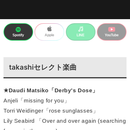
Spotify
LINE
YouTube
Apple
takashiセレクト楽曲
★Daudi Matsiko「Derby's Dose」
Anjeli「missing for you」
Torri Weidinger「rose sunglasses」
Lily Seabird 「Over and over again (searching