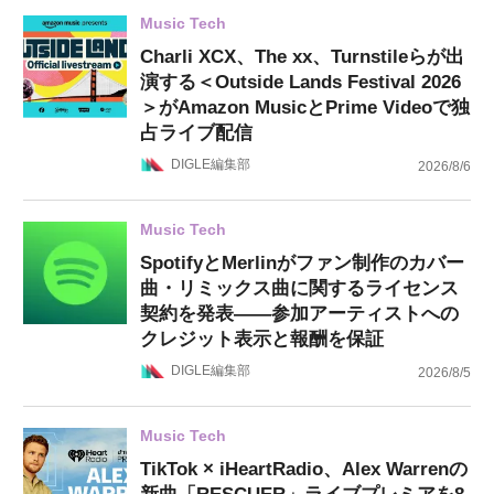
Music Tech
Charli XCX、The xx、Turnstileらが出
演する＜Outside Lands Festival 2026
＞がAmazon MusicとPrime Videoで独
占ライブ配信
DIGLE編集部
2026/8/6
Music Tech
SpotifyとMerlinがファン制作のカバー
曲・リミックス曲に関するライセンス
契約を発表——参加アーティストへの
クレジット表示と報酬を保証
DIGLE編集部
2026/8/5
Music Tech
TikTok × iHeartRadio、Alex Warrenの