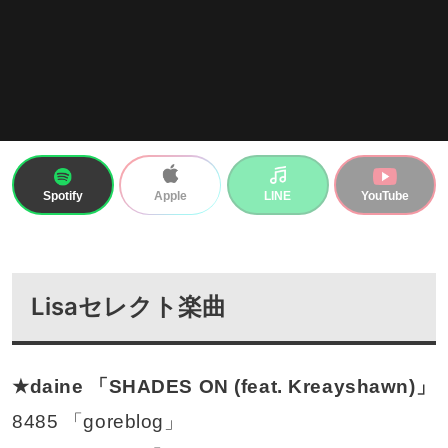
Spotify
LINE
YouTube
Apple
Lisaセレクト楽曲
★daine 「SHADES ON (feat. Kreayshawn)」
8485 「goreblog」