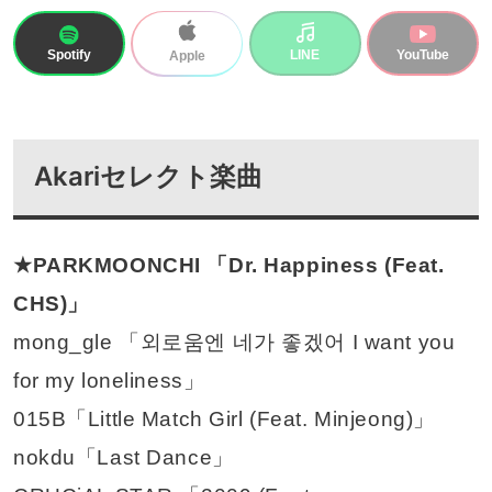
Spotify
LINE
YouTube
Apple
Akariセレクト楽曲
★PARKMOONCHI 「Dr. Happiness (Feat.
CHS)」
mong_gle 「외로움엔 네가 좋겠어 I want you
for my loneliness」
015B「Little Match Girl (Feat. Minjeong)」
nokdu「Last Dance」