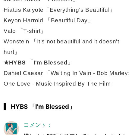
Hiatus Kaiyote「Everything’s Beautiful」
Keyon Harrold 「Beautiful Day」
Valo 「T-shirt」
Wonstein 「It's not beautiful and it doesn't
hurt」
★HYBS 「I'm Blessed」
Daniel Caesar 「Waiting In Vain - Bob Marley:
One Love - Music Inspired By The Film」
HYBS 「I'm Blessed」
コメント：