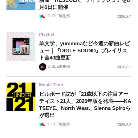
新曲「RESCUER」ライブプレミアを8
月6日に開催
DIGLE編集部
2026/8/4
Playlist
羊文学、yummmaなど今週の新曲レビ
ュー｜『DIGLE SOUND』プレイリス
ト全40曲更新
DIGLE編集部
2026/8/3
Music Tech
ビルボード誌が「21歳以下の注目アー
ティスト21人」2026年版を発表——KA
TSEYE、North West、Sienna Spiroら
が選出
DIGLE編集部
2026/8/3