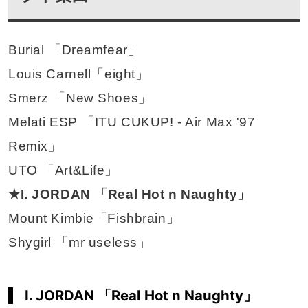
Burial 「Dreamfear」
Louis Carnell「eight」
Smerz 「New Shoes」
Melati ESP 「ITU CUKUP! - Air Max '97
Remix」
UTO 「Art&Life」
★I. JORDAN 「Real Hot n Naughty」
Mount Kimbie「Fishbrain」
Shygirl 「mr useless」
I. JORDAN 「Real Hot n Naughty」