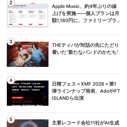
Apple Music、約4年ぶりの値
上げを実施——個人プランは月
額1,180円に、ファミリープラ
ンは300円値上げの1,980円に
THEティバが対話の先にたどり
着いた“新たなバンドのかたち”
日韓フェス＜XMF 2026＞第1
弾ラインナップ発表、AdoやFT
ISLANDら出演
主要レコード会社11社がAI生成