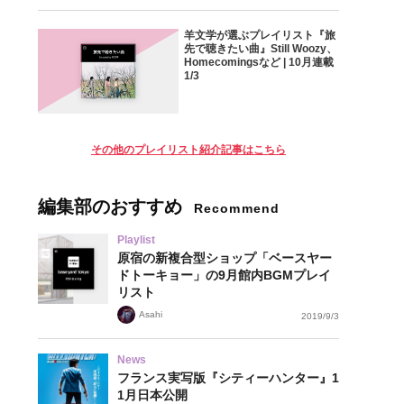
羊文学が選ぶプレイリスト『旅
先で聴きたい曲』Still Woozy、
Homecomingsなど | 10月連載
1/3
その他のプレイリスト紹介記事はこちら
編集部のおすすめ
Recommend
Playlist
原宿の新複合型ショップ「ベースヤー
ドトーキョー」の9月館内BGMプレイ
リスト
Asahi
2019/9/3
News
フランス実写版『シティーハンター』1
1月日本公開