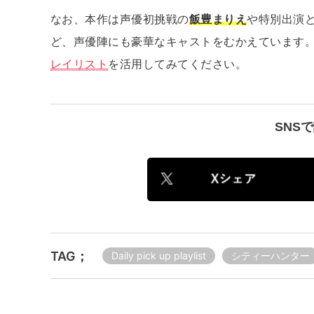
なお、本作は声優初挑戦の
飯豊まりえ
や特別出演
ど、声優陣にも豪華なキャストをむかえています。
レイリスト
を活用してみてください。
SNS
TAG；
Daily pick up playlist
シティーハンター