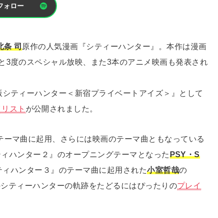
フォロー
北条 司
原作の人気漫画『シティーハンター』。本作は漫画
と3度のスペシャル放映、また3本のアニメ映画も発表され
版シティーハンター＜新宿プライベートアイズ＞』として
イリスト
が公開されました。
テーマ曲に起用、さらには映画のテーマ曲ともなっている
『シティハンター２』のオープニングテーマとなった
PSY・S
『シティハンター３』のテーマ曲に起用された
小室哲哉
の
までのシティーハンターの軌跡をたどるにはぴったりの
プレイ