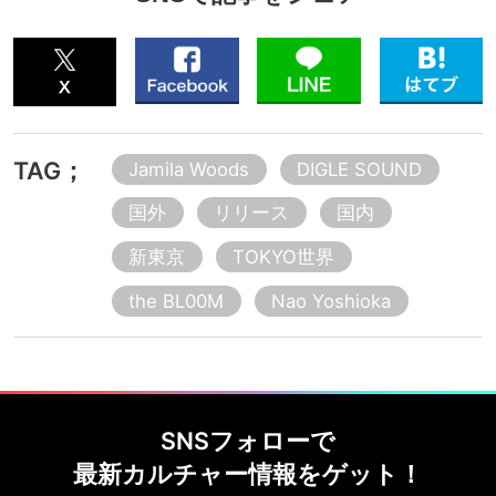
TAG；
Jamila Woods
DIGLE SOUND
国外
リリース
国内
新東京
TOKYO世界
the BL00M
Nao Yoshioka
SNSフォローで
最新カルチャー情報をゲット！