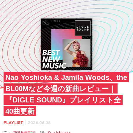
Nao Yoshioka & Jamila Woods、the
BL00Mなど今週の新曲レビュー｜
『DIGLE SOUND』プレイリスト全
40曲更新
|
PLAYLIST
2026.06.08
文：
DIGLE編集部
編：
Kou Ishimaru