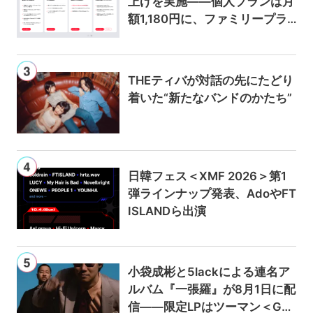
上げを実施——個人プランは月
額1,180円に、ファミリープラ
ンは300円値上げの1,980円に
THEティバが対話の先にたどり
着いた“新たなバンドのかたち”
日韓フェス＜XMF 2026＞第1
弾ラインナップ発表、AdoやFT
ISLANDら出演
小袋成彬と5lackによる連名ア
ルバム『一張羅』が8月1日に配
信——限定LPはツーマン＜Gai