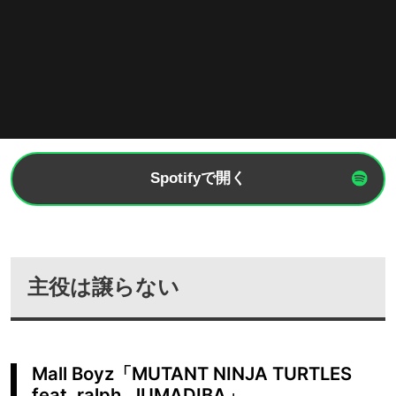
Spotifyで開く
主役は譲らない
Mall Boyz「MUTANT NINJA TURTLES
feat. ralph, JUMADIBA」