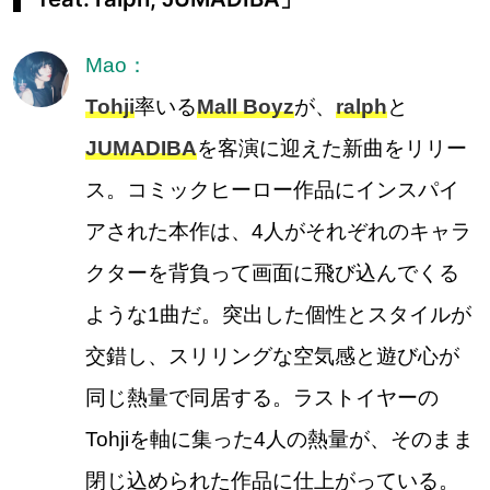
Mao：
Tohji
率いる
Mall Boyz
が、
ralph
と
JUMADIBA
を客演に迎えた新曲をリリー
ス。コミックヒーロー作品にインスパイ
アされた本作は、4人がそれぞれのキャラ
クターを背負って画面に飛び込んでくる
ような1曲だ。突出した個性とスタイルが
交錯し、スリリングな空気感と遊び心が
同じ熱量で同居する。ラストイヤーの
Tohjiを軸に集った4人の熱量が、そのまま
閉じ込められた作品に仕上がっている。