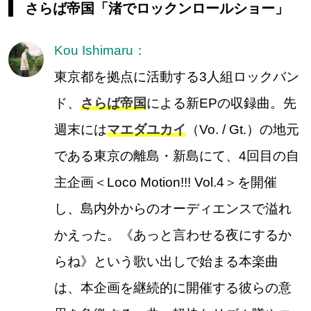
さらば帝国「渚でロックンロールショー」
Kou Ishimaru：
東京都を拠点に活動する3人組ロックバン
ド、
さらば帝国
による新EPの収録曲。先
週末には
マエダユカイ
（Vo. / Gt.）の地元
である東京の離島・新島にて、4回目の自
主企画＜Loco Motion!!! Vol.4＞を開催
し、島内外からのオーディエンスで溢れ
かえった。《あっと言わせる夜にするか
らね》という歌い出しで始まる本楽曲
は、本企画を継続的に開催する彼らの意