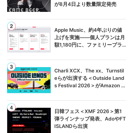
が8月4日より数量限定発売
Apple Music、約4年ぶりの値
上げを実施——個人プランは月
額1,180円に、ファミリープラ
ンは300円値上げの1,980円に
Charli XCX、The xx、Turnstil
eらが出演する＜Outside Land
s Festival 2026＞がAmazon M
usicとPrime Videoで独占ライ
ブ配信
日韓フェス＜XMF 2026＞第1
弾ラインナップ発表、AdoやFT
ISLANDら出演