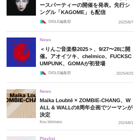
ースパーティーの開催を発表。先行シ
ングル「KAGOME」も配信
DIGLE編集部
2025/8/7
News
＜りんご音楽祭2025＞、9/27〜28に開
催。アオイツキ、chelmico、FUCKSC
UMPUNK、GOMAが初登場
DIGLE編集部
2025/4/25
News
Maika Loubté × ZOMBIE-CHANG、W
ALL & WALLの8周年企画でツーマンが
決定
Kou Ishimaru
2024/8/1
Playlist