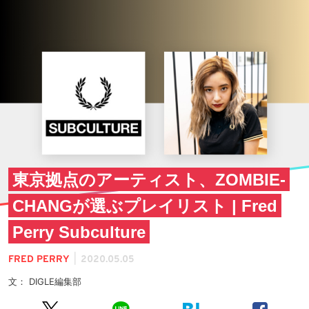
東京拠点のアーティスト、ZOMBIE-
CHANGが選ぶプレイリスト | Fred
Perry Subculture
|
FRED PERRY
2020.05.05
文： DIGLE編集部