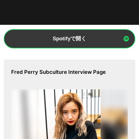
Spotifyで開く
Fred Perry Subculture Interview Page