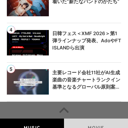
着いた“新たなバンドのかたち”
日韓フェス＜XMF 2026＞第1
弾ラインナップ発表、AdoやFT
ISLANDら出演
主要レコード会社11社がAI生成
楽曲の音楽チャートランクイン
基準となるグローバル原則案を
提示——人間主導の創造性を守
るための統一的な枠組みを提案