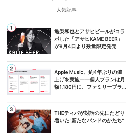
人気記事
亀梨和也とアサヒビールがコラ
ボした「アサヒKAME BEER」
が8月4日より数量限定発売
Apple Music、約4年ぶりの値
上げを実施——個人プランは月
額1,180円に、ファミリープラ
ンは300円値上げの1,980円に
THEティバが対話の先にたどり
着いた“新たなバンドのかたち”