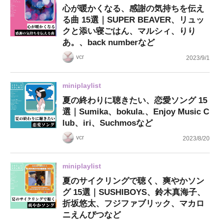
心が暖かくなる、感謝の気持ちを伝え
る曲 15選｜SUPER BEAVER、リュッ
クと添い寝ごはん、マルシィ、りり
あ。、back numberなど
vcr
2023/9/1
miniplaylist
夏の終わりに聴きたい、恋愛ソング 15
選｜Sumika、bokula.、Enjoy Music C
lub、iri、Suchmosなど
vcr
2023/8/20
miniplaylist
夏のサイクリングで聴く、爽やかソン
グ 15選｜SUSHIBOYS、鈴木真海子、
折坂悠太、フジファブリック、マカロ
ニえんぴつなど