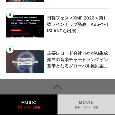
日韓フェス＜XMF 2026＞第1
弾ラインナップ発表、AdoやFT
ISLANDら出演
主要レコード会社11社がAI生成
楽曲の音楽チャートランクイン
基準となるグローバル原則案を
提示——人間主導の創造性を守
るための統一的な枠組みを提案
MUSIC
MOVIE
音楽コンテンツ情報
映像コンテンツ情報