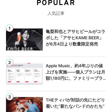
POPULAR
人気記事
亀梨和也とアサヒビールがコラ
ボした「アサヒKAME BEER」
が8月4日より数量限定発売
Apple Music、約4年ぶりの値
上げを実施——個人プランは月
額1,180円に、ファミリープラ
ンは300円値上げの1,980円に
THEティバが対話の先にたどり
着いた“新たなバンドのかたち”