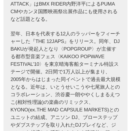
ATTACK」はBMX RIDER内野洋平によるPUMA
CMやカンヌ国際映画祭出展作品にも使用される
など話題となる。
翌年、日本を代表する12人のラッパーをフィーチ
ャーした『THE 12JAPS』をリリース。同年、DJ
BAKUが発起人となり〈POPGROUP〉が主催す
る都市型音楽フェス〈KAIKOO POPWAVE
FESTIVAL’10〉を東京晴海客船ターミナル特設ス
テージで開催。2日間で1万人以上が集まり、
2005年からはじまった同イベントで過去最大規模
となる。近年は、いとうせいこうや七尾旅人との
コラボレーション、渋谷慶一朗ややくしまるえつ
こ(相対性理論)の楽曲のリミックス、
KYONO(ex.THE MAD CAPSULE MARKETS)との
ユニットの結成、アニソン DJ、ブローステップ
やダブステップを取り入れたDJプレイなど、ジ