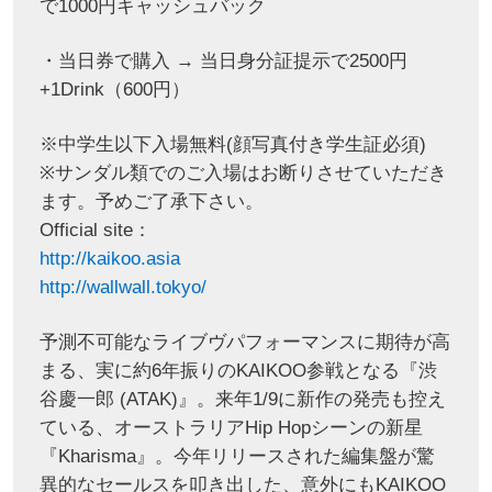
で1000円キャッシュバック
・当日券で購入 → 当日身分証提示で2500円
+1Drink（600円）
※中学生以下入場無料(顔写真付き学生証必須)
※サンダル類でのご入場はお断りさせていただき
ます。予めご了承下さい。
Official site：
http://kaikoo.asia
http://wallwall.tokyo/
予測不可能なライブヴパフォーマンスに期待が高
まる、実に約6年振りのKAIKOO参戦となる『渋
谷慶一郎 (ATAK)』。来年1/9に新作の発売も控え
ている、オーストラリアHip Hopシーンの新星
『Kharisma』。今年リリースされた編集盤が驚
異的なセールスを叩き出した、意外にもKAIKOO