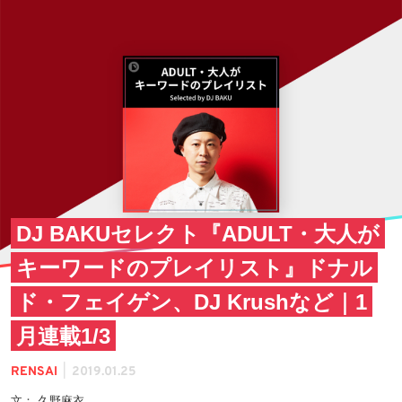
DJ BAKUセレクト『ADULT・大人が
キーワードのプレイリスト』ドナル
ド・フェイゲン、DJ Krushなど｜1
月連載1/3
|
RENSAI
2019.01.25
文： 久野麻衣