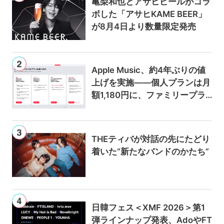
亀梨和也とアサヒビールがコラ
ボした「アサヒKAME BEER」
が8月4日より数量限定発売
Apple Music、約4年ぶりの値
上げを実施——個人プランは月
額1,180円に、ファミリープラ
ンは300円値上げの1,980円に
THEティバが対話の先にたどり
着いた“新たなバンドのかたち”
日韓フェス＜XMF 2026＞第1
弾ラインナップ発表、AdoやFT