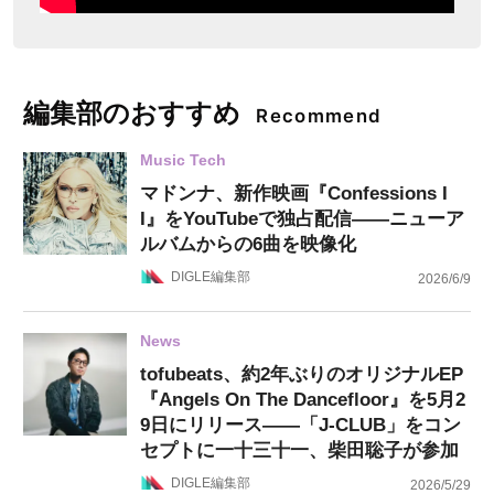
編集部のおすすめ
Recommend
Music Tech
マドンナ、新作映画『Confessions I
I』をYouTubeで独占配信——ニューア
ルバムからの6曲を映像化
DIGLE編集部
2026/6/9
News
tofubeats、約2年ぶりのオリジナルEP
『Angels On The Dancefloor』を5月2
9日にリリース——「J-CLUB」をコン
セプトに一十三十一、柴田聡子が参加
DIGLE編集部
2026/5/29