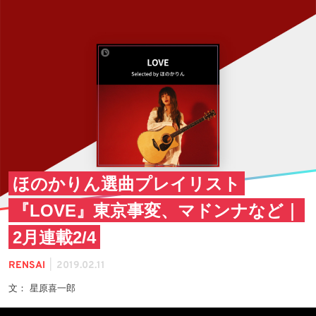
ほのかりん選曲プレイリスト
『LOVE』東京事変、マドンナなど｜
2月連載2/4
|
RENSAI
2019.02.11
文： 星原喜一郎