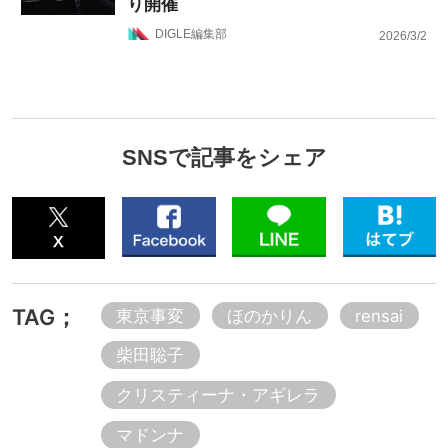
り開催
DIGLE編集部
2026/3/2
SNSで記事をシェア
TAG；
東京事変
ほのかりん
rensai
柴田聡子
クリスティーナ・アギレラ
マドンナ