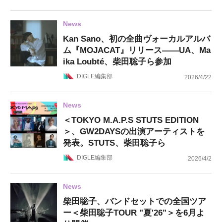
News
Kan Sano、初の全曲ヴォーカルアルバ
ム『MOJACAT』リリース——UA、Ma
ika Loubté、柴田聡子ら参加
DIGLE編集部
2026/4/22
News
＜TOKYO M.A.P.S STUTS EDITION
＞、GW2DAYSの出演アーティストを
発表。STUTS、柴田聡子ら
DIGLE編集部
2026/4/2
News
柴田聡子、バンドセットでの全国ツア
ー＜柴田聡子TOUR "夏'26"＞を6月よ