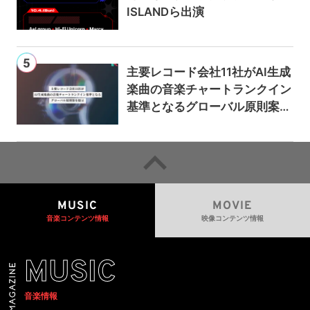
ISLANDら出演
主要レコード会社11社がAI生成
楽曲の音楽チャートランクイン
基準となるグローバル原則案を
提示——人間主導の創造性を守
るための統一的な枠組みを提案
MUSIC
MOVIE
音楽コンテンツ情報
映像コンテンツ情報
MUSIC
音楽情報