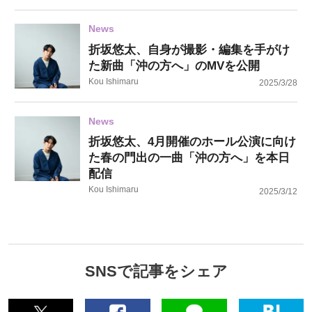
News
折坂悠太、⾃⾝が撮影・編集を⼿がけ
た新曲「沖の⽅へ」のMVを公開
Kou Ishimaru
2025/3/28
News
折坂悠太、4月開催のホール公演に向け
た春の門出の一曲「沖の⽅へ」を本日
配信
Kou Ishimaru
2025/3/12
SNSで記事をシェア