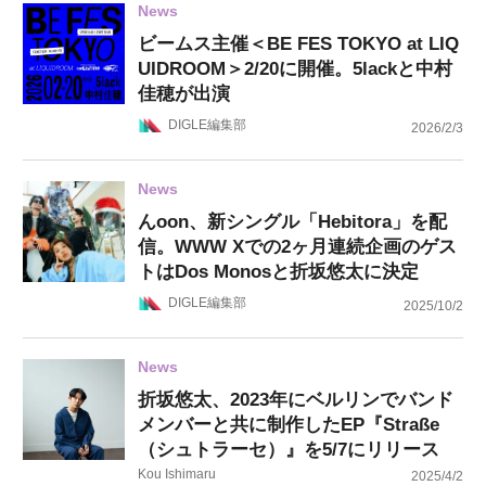
News
ビームス主催＜BE FES TOKYO at LIQ
UIDROOM＞2/20に開催。5lackと中村
佳穂が出演
DIGLE編集部
2026/2/3
News
んoon、新シングル「Hebitora」を配
信。WWW Xでの2ヶ月連続企画のゲス
トはDos Monosと折坂悠太に決定
DIGLE編集部
2025/10/2
News
折坂悠太、2023年にベルリンでバンド
メンバーと共に制作したEP『Straße
（シュトラーセ）』を5/7にリリース
Kou Ishimaru
2025/4/2