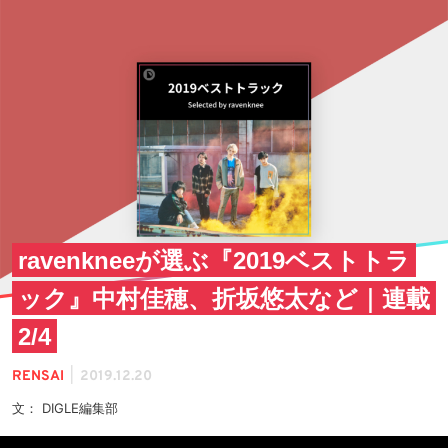
ravenkneeが選ぶ『2019ベストトラ
ック』中村佳穂、折坂悠太など｜連載
2/4
|
RENSAI
2019.12.20
文： DIGLE編集部