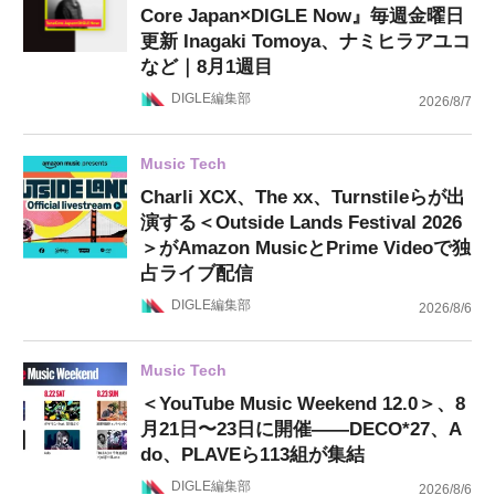
Core Japan×DIGLE Now』毎週金曜日
更新 Inagaki Tomoya、ナミヒラアユコ
など｜8月1週目
DIGLE編集部
2026/8/7
Music Tech
Charli XCX、The xx、Turnstileらが出
演する＜Outside Lands Festival 2026
＞がAmazon MusicとPrime Videoで独
占ライブ配信
DIGLE編集部
2026/8/6
Music Tech
＜YouTube Music Weekend 12.0＞、8
月21日〜23日に開催——DECO*27、A
do、PLAVEら113組が集結
DIGLE編集部
2026/8/6