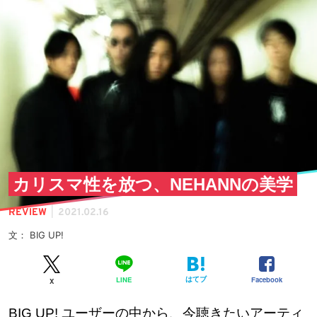
カリスマ性を放つ、NEHANNの美学
|
REVIEW
2021.02.16
文： BIG UP!
はてブ
Facebook
LINE
X
BIG UP! ユーザーの中から、今聴きたいアーティ