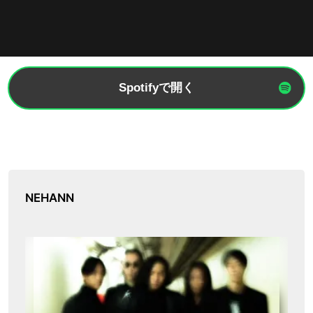
Spotifyで開く
NEHANN