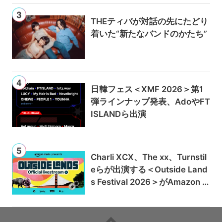
THEティバが対話の先にたどり
着いた“新たなバンドのかたち”
日韓フェス＜XMF 2026＞第1
弾ラインナップ発表、AdoやFT
ISLANDら出演
Charli XCX、The xx、Turnstil
eらが出演する＜Outside Land
s Festival 2026＞がAmazon M
usicとPrime Videoで独占ライ
ブ配信