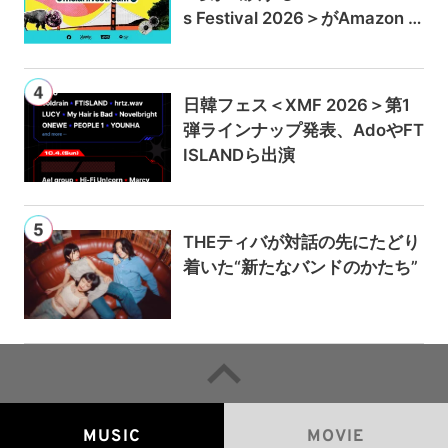
s Festival 2026＞がAmazon M
usicとPrime Videoで独占ライ
ブ配信
日韓フェス＜XMF 2026＞第1
弾ラインナップ発表、AdoやFT
ISLANDら出演
THEティバが対話の先にたどり
着いた“新たなバンドのかたち”
MUSIC
MOVIE