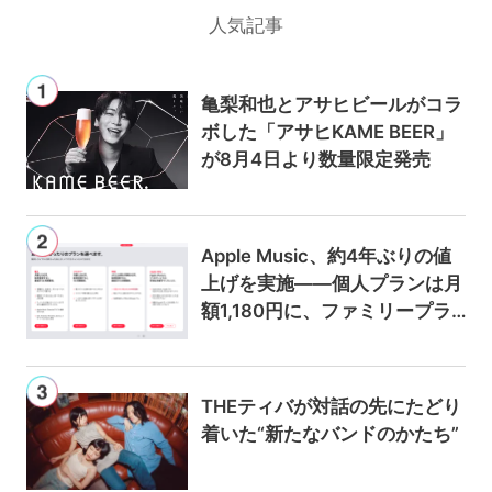
人気記事
亀梨和也とアサヒビールがコラ
ボした「アサヒKAME BEER」
が8月4日より数量限定発売
Apple Music、約4年ぶりの値
上げを実施——個人プランは月
額1,180円に、ファミリープラ
ンは300円値上げの1,980円に
THEティバが対話の先にたどり
着いた“新たなバンドのかたち”