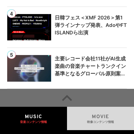
日韓フェス＜XMF 2026＞第1
弾ラインナップ発表、AdoやFT
ISLANDら出演
主要レコード会社11社がAI生成
楽曲の音楽チャートランクイン
基準となるグローバル原則案を
提示——人間主導の創造性を守
るための統一的な枠組みを提案
MUSIC
MOVIE
音楽コンテンツ情報
映像コンテンツ情報