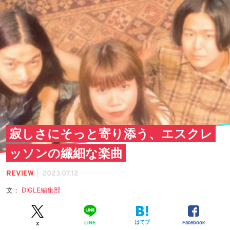
寂しさにそっと寄り添う、エスクレ
ッソンの繊細な楽曲
|
REVIEW
2023.07.12
文：
DIGLE編集部
はてブ
Facebook
LINE
X