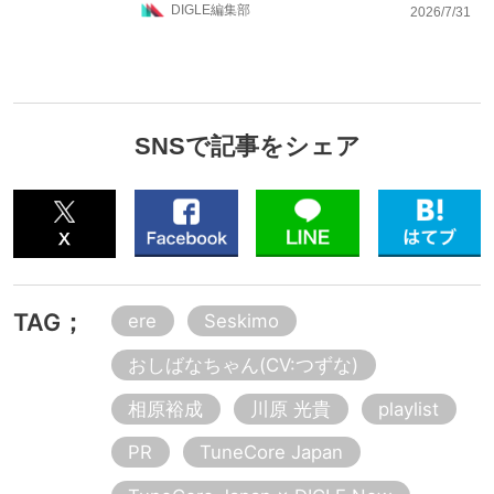
DIGLE編集部
2026/7/31
SNSで記事をシェア
TAG；
ere
Seskimo
おしばなちゃん(CV:つずな)
相原裕成
川原 光貴
playlist
PR
TuneCore Japan