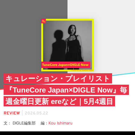
キュレーション・プレイリスト
『TuneCore Japan×DIGLE Now』毎
週金曜日更新 ereなど｜5月4週目
|
REVIEW
2026.05.22
文： DIGLE編集部 編：
Kou Ishimaru