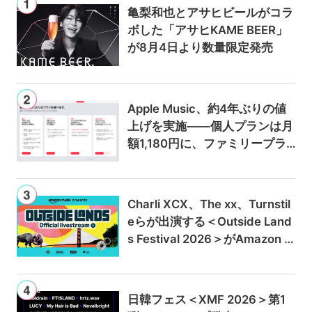
亀梨和也とアサヒビールがコラ
ボした「アサヒKAME BEER」
が8月4日より数量限定発売
Apple Music、約4年ぶりの値
上げを実施——個人プランは月
額1,180円に、ファミリープラ
ンは300円値上げの1,980円に
Charli XCX、The xx、Turnstil
eらが出演する＜Outside Land
s Festival 2026＞がAmazon M
usicとPrime Videoで独占ライ
ブ配信
日韓フェス＜XMF 2026＞第1