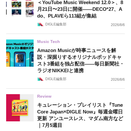
＜YouTube Music Weekend 12.0＞、8
月21日〜23日に開催——DECO*27、A
do、PLAVEら113組が集結
DIGLE編集部
2026/8/6
Music Tech
Amazon Musicが時事ニュースを解
説・深掘りするオリジナルポッドキャ
スト3番組を独占配信——毎日新聞社・
ラジオNIKKEIと連携
DIGLE編集部
2026/8/6
Review
キュレーション・プレイリスト『Tune
Core Japan×DIGLE Now』毎週金曜日
更新 アンユースレス、マダム南方など
｜7月5週目