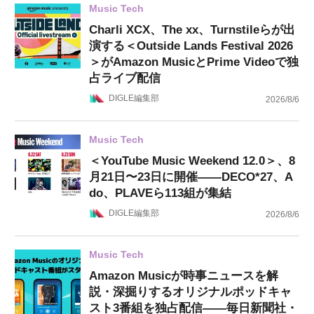
Music Tech
Charli XCX、The xx、Turnstileらが出
演する＜Outside Lands Festival 2026
＞がAmazon MusicとPrime Videoで独
占ライブ配信
DIGLE編集部
2026/8/6
Music Tech
＜YouTube Music Weekend 12.0＞、8
月21日〜23日に開催——DECO*27、A
do、PLAVEら113組が集結
DIGLE編集部
2026/8/6
Music Tech
Amazon Musicが時事ニュースを解
説・深掘りするオリジナルポッドキャ
スト3番組を独占配信——毎日新聞社・