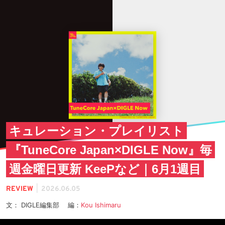
キュレーション・プレイリスト
『TuneCore Japan×DIGLE Now』毎
週金曜日更新 KeePなど｜6月1週目
|
REVIEW
2026.06.05
文： DIGLE編集部 編：
Kou Ishimaru