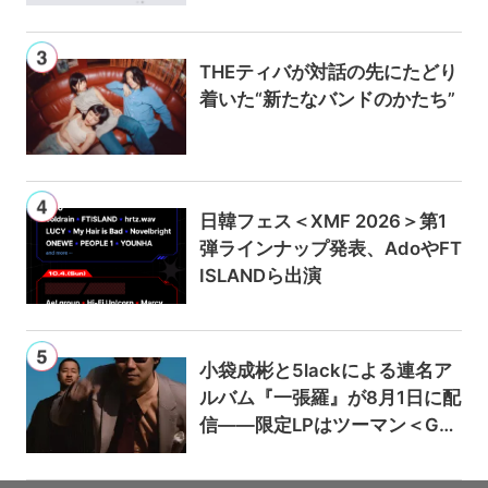
ンは300円値上げの1,980円に
THEティバが対話の先にたどり
着いた“新たなバンドのかたち”
日韓フェス＜XMF 2026＞第1
弾ラインナップ発表、AdoやFT
ISLANDら出演
小袋成彬と5lackによる連名ア
ルバム『一張羅』が8月1日に配
信——限定LPはツーマン＜Gai
a＞会場で販売