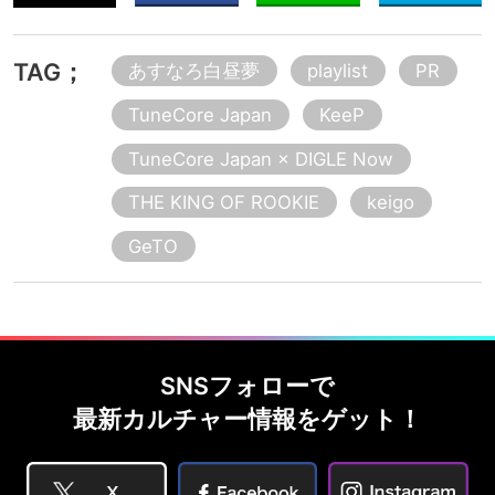
TAG；
あすなろ白昼夢
playlist
PR
TuneCore Japan
KeeP
TuneCore Japan × DIGLE Now
THE KING OF ROOKIE
keigo
GeTO
SNSフォローで
最新カルチャー情報をゲット！