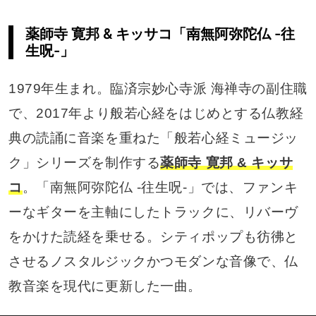
薬師寺 寛邦 & キッサコ「南無阿弥陀仏 -往
生呪-」
1979年生まれ。臨済宗妙心寺派 海禅寺の副住職
で、2017年より般若心経をはじめとする仏教経
典の読誦に音楽を重ねた「般若心経ミュージッ
ク」シリーズを制作する
薬師寺 寛邦 & キッサ
コ
。「南無阿弥陀仏 -往生呪-」では、ファンキ
ーなギターを主軸にしたトラックに、リバーヴ
をかけた読経を乗せる。シティポップも彷彿と
させるノスタルジックかつモダンな音像で、仏
教音楽を現代に更新した一曲。