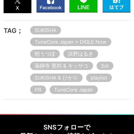
TAG；
SUKISHA
TuneCore Japan × DIGLE Now
悒うつぼ
浜野はるき
薬師寺 寛邦 & キッサコ
Sol
SUKISHA & ひかり
playlist
PR
TuneCore Japan
SNSフォローで