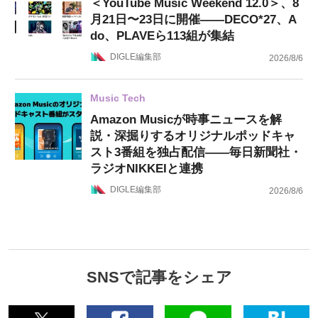
＜YouTube Music Weekend 12.0＞、8
月21日〜23日に開催——DECO*27、A
do、PLAVEら113組が集結
DIGLE編集部
2026/8/6
Music Tech
Amazon Musicが時事ニュースを解
説・深掘りするオリジナルポッドキャ
スト3番組を独占配信——毎日新聞社・
ラジオNIKKEIと連携
DIGLE編集部
2026/8/6
SNSで記事をシェア