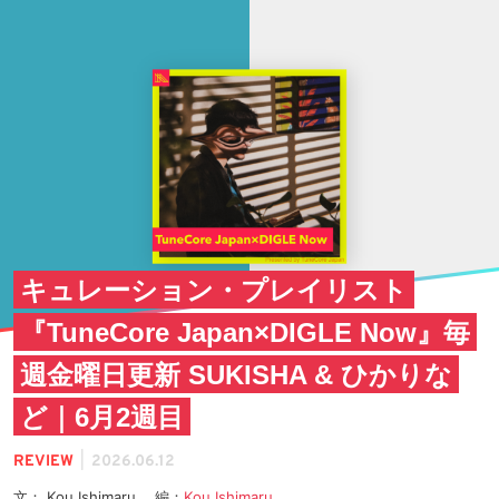
キュレーション・プレイリスト
『TuneCore Japan×DIGLE Now』毎
週金曜日更新 SUKISHA & ひかりな
ど｜6月2週目
|
REVIEW
2026.06.12
文： Kou Ishimaru 編：
Kou Ishimaru