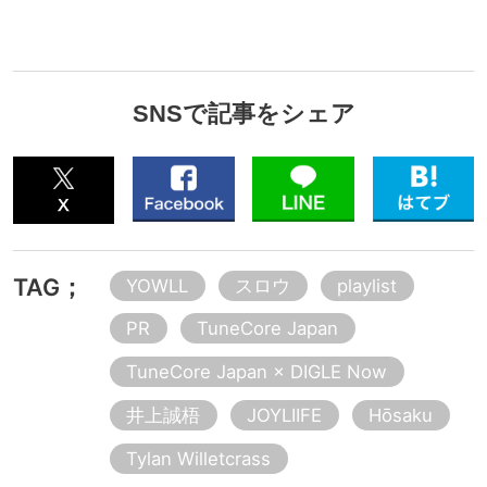
SNSで記事をシェア
TAG；
YOWLL
スロウ
playlist
PR
TuneCore Japan
TuneCore Japan × DIGLE Now
井上誠梧
JOYLIIFE
Hōsaku
Tylan Willetcrass