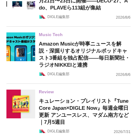
月21日〜23日に開催——DECO*27、A
do、PLAVEら113組が集結
DIGLE編集部
2026/8/6
Music Tech
Amazon Musicが時事ニュースを解
説・深掘りするオリジナルポッドキャ
スト3番組を独占配信——毎日新聞社・
ラジオNIKKEIと連携
DIGLE編集部
2026/8/6
Review
キュレーション・プレイリスト『Tune
Core Japan×DIGLE Now』毎週金曜日
更新 アンユースレス、マダム南方など
｜7月5週目
DIGLE編集部
2026/7/31