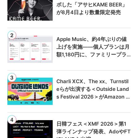
ボした「アサヒKAME BEER」
が8月4日より数量限定発売
Apple Music、約4年ぶりの値
上げを実施——個人プランは月
額1,180円に、ファミリープラ
ンは300円値上げの1,980円に
Charli XCX、The xx、Turnstil
eらが出演する＜Outside Land
s Festival 2026＞がAmazon M
usicとPrime Videoで独占ライ
ブ配信
日韓フェス＜XMF 2026＞第1
弾ラインナップ発表、AdoやFT