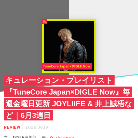
キュレーション・プレイリスト
『TuneCore Japan×DIGLE Now』毎
週金曜日更新 JOYLIIFE & 井上誠梧な
ど｜6月3週目
|
REVIEW
2026.06.19
文： DIGLE編集部 編：
Kou Ishimaru