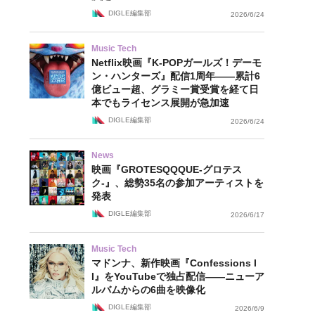
DIGLE編集部
2026/6/24
Music Tech
Netflix映画『K-POPガールズ！デーモ
ン・ハンターズ』配信1周年——累計6
億ビュー超、グラミー賞受賞を経て日
本でもライセンス展開が急加速
DIGLE編集部
2026/6/24
News
映画『GROTESQQQUE-グロテス
ク-』、総勢35名の参加アーティストを
発表
DIGLE編集部
2026/6/17
Music Tech
マドンナ、新作映画『Confessions I
I』をYouTubeで独占配信——ニューア
ルバムからの6曲を映像化
DIGLE編集部
2026/6/9