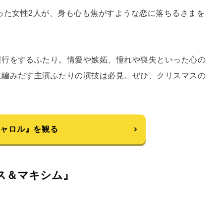
会った女性2人が、身も心も焦がすような恋に落ちるさまを
避行をするふたり。情愛や嫉妬、憧れや喪失といった心の
に編みだす主演ふたりの演技は必見。ぜひ、クリスマスの
キャロル』を観る
ス＆マキシム』