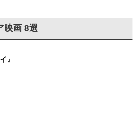
映画 8選
イ』