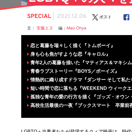
SPECIAL
|
2021.12.06
ポスト
文：
安藤エヌ
編：
Mao Ohya
恋と葛藤を瑞々しく描く『トムボーイ』
身も心も焦がすような恋『キャロル』
青年2人の葛藤を描いた『マティアス＆マキシ
青春ラブストーリー『BOYS／ボーイズ』
情熱的に織り成すドラマ『ダンサー そして私た
短い時間で恋に落ちる『WEEKEND ウィーク
孤独な青年の愛の行方を描く『ゴッズ・オウン
高校生活最後の一夜『ブックスマート 卒業前
LGBTQ＋当事者たちが登場するクィア映画は、時