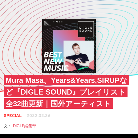
Mura Masa、Years&Years,SIRUPな
ど『DIGLE SOUND』プレイリスト
全32曲更新｜国外アーティスト
|
SPECIAL
2022.02.26
文：
DIGLE編集部