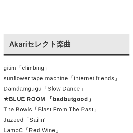
Akariセレクト楽曲
gitim「climbing」
sunflower tape machine「internet friends」
Damdamgugu「Slow Dance」
★BLUE ROOM 「badbutgood」
The Bowls「Blast From The Past」
Jazeed「Sailin'」
LambC「Red Wine」