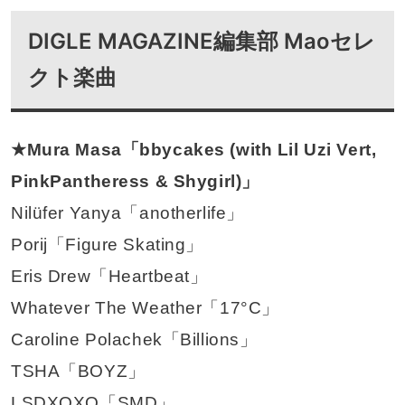
DIGLE MAGAZINE編集部 Maoセレ
クト楽曲
★Mura Masa「bbycakes (with Lil Uzi Vert,
PinkPantheress & Shygirl)」
Nilüfer Yanya「anotherlife」
Porij「Figure Skating」
Eris Drew「Heartbeat」
Whatever The Weather「17°C」
Caroline Polachek「Billions」
TSHA「BOYZ」
LSDXOXO「SMD」