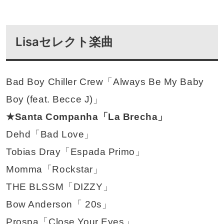
Lisaセレクト楽曲
Bad Boy Chiller Crew「Always Be My Baby
Boy (feat. Becce J)」
★Santa Companha「La Brecha」
Dehd「Bad Love」
Tobias Dray「Espada Primo」
Momma「Rockstar」
THE BLSSM「DIZZY」
Bow Anderson「 20s」
Prospa「Close Your Eyes」