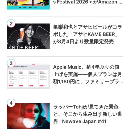
s Festival 2026＞がAmazon M
usicとPrime Videoで独占ライ
ブ配信
亀梨和也とアサヒビールがコラ
ボした「アサヒKAME BEER」
が8月4日より数量限定発売
Apple Music、約4年ぶりの値
上げを実施——個人プランは月
額1,180円に、ファミリープラ
ンは300円値上げの1,980円に
ラッパーTohjiが見てきた景色
と、そこから生み出す新しい世
界 | Newave Japan #41