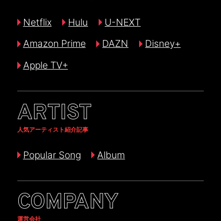
Netflix
Hulu
U-NEXT
Amazon Prime
DAZN
Disney+
Apple TV+
ARTIST
人気アーティスト紹介記事
Popular Song
Album
COMPANY
運営会社