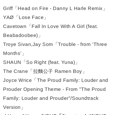
Griff「Head on Fire - Danny L Harle Remix」
YAØ「Lose Face」
Cavetown「Fall In Love With A Girl (feat.
Beabadoobee)」
Troye Sivan,Jay Som「Trouble - from ‘Three
Months’」
SHAUN「So Right (feat. Yuna)」
The Crane「拉麵公子 Ramen Boy」
Joyce Wrice「The Proud Family: Louder and
Prouder Opening Theme - From "The Proud
Family: Louder and Prouder"/Soundtrack
Version」