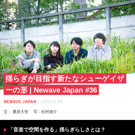
揺らぎが目指す新たなシューゲイザ
ーの形 | Newave Japan #36
|
NEWAVE JAPAN
2018.12.20
文： 桑原大智 写：松村雄介
「音楽で空間を作る」揺らぎらしさとは？