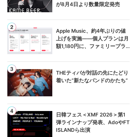
が8月4日より数量限定発売
Apple Music、約4年ぶりの値
上げを実施——個人プランは月
額1,180円に、ファミリープラ
ンは300円値上げの1,980円に
THEティバが対話の先にたどり
着いた“新たなバンドのかたち”
日韓フェス＜XMF 2026＞第1
弾ラインナップ発表、AdoやFT
ISLANDら出演