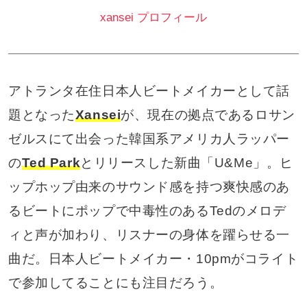
xansei プロフィール
アトランタ在住日本人ビートメイカーとして話
題となった
Xansei
が、現在の拠点であるロサン
ゼルスにて出会った韓国系アメリカ人ラッパー
の
Ted Park
とリリースした新曲「U&Me」。ヒ
ップホップ由来のサウンド感を持つ爽快感のあ
るビートにポップで中毒性のあるTedのメロデ
ィと声が加わり、リスナーの身体を躍らせる一
曲だ。日本人ビートメイカー・10pmがコライト
で参加してることにも注目だろう。