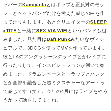
ッパーの
Kamiyada
とはポップと正反対のモッ
シュとヘッドバングだけを考えた感じの曲を作
ってたりもします。あとクリエイターの
SLEEP
xTITE
と一緒に
SEX VIA WIFI
というバンドも組
みました。見た目は
Daft Punk
みたいなヴィジ
ュアルで、3DCGを使ってMVを作っています。
彼とLAのアングラシーンのライブとかレイブに
行ったりして、インスピレーションが湧いて始
めました。ドラムンベースとトラップとパンク
とか全部を融合した超ミクスチャーなアートっ
て感じです（笑）。今年の4月にはライブをやろ
うかって話をしてますね。