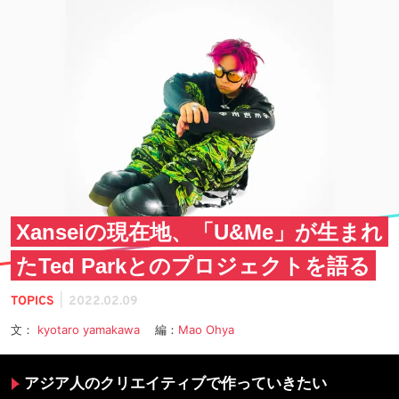
Xanseiの現在地、「U&Me」が生まれ
たTed Parkとのプロジェクトを語る
|
TOPICS
2022.02.09
文：
kyotaro yamakawa
編：
Mao Ohya
アジア人のクリエイティブで作っていきたい