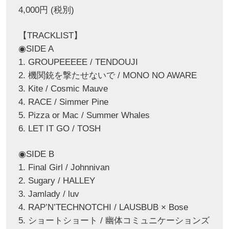
4,000円 (税別)
【TRACKLIST】
◉SIDE A
1. GROUPEEEEE / TENDOUJI
2. 機関銃を撃たせないで / MONO NO AWARE
3. Kite / Cosmic Mauve
4. RACE / Simmer Pine
5. Pizza or Mac / Summer Whales
6. LET IT GO / TOSH
◉SIDE B
1. Final Girl / Johnnivan
2. Sugary / HALLEY
3. Jamlady / luv
4. RAP’N’TECHNOTCHI / LAUSBUB × Bose
5. ショートショート / 幽体コミュニケーションズ