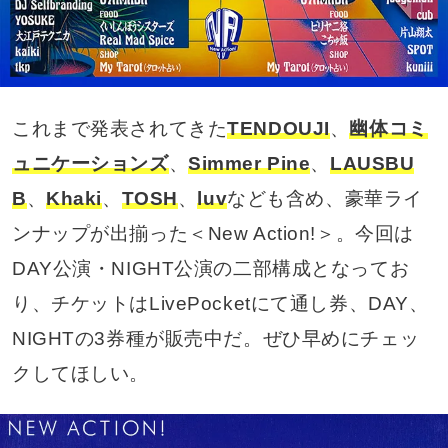
これまで発表されてきた
TENDOUJI
、
幽体コミ
ュニケーションズ
、
Simmer Pine
、
LAUSBU
B
、
Khaki
、
TOSH
、
luv
なども含め、豪華ライ
ンナップが出揃った＜New Action!＞。今回は
DAY公演・NIGHT公演の二部構成となってお
り、チケットはLivePocketにて通し券、DAY、
NIGHTの3券種が販売中だ。ぜひ早めにチェッ
クしてほしい。