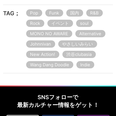
TAG；
Pop
Funk
国内
R&B
Rock
イベント
soul
MONO NO AWARE
Alternative
Johnnivan
やさしいみらい
New Action!
渋谷clubasia
Wang Dang Doodle
Indie
SNSフォローで
最新カルチャー情報をゲット！