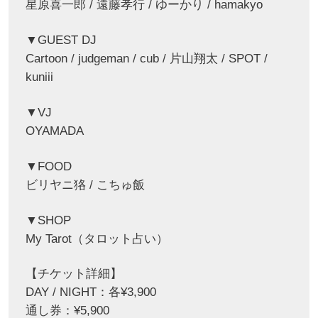
星原喜一郎 / 遠藤孝行 / ゆーかり / hamakyo
▼GUEST DJ
Cartoon / judgeman / cub / 片山翔太 / SPOT /
kuniii
▼VJ
OYAMADA
▼FOOD
ビリヤニ狢 / こちゅ飯
▼SHOP
My Tarot（タロット占い）
【チケット詳細】
DAY / NIGHT：各¥3,900
通し券：¥5,900