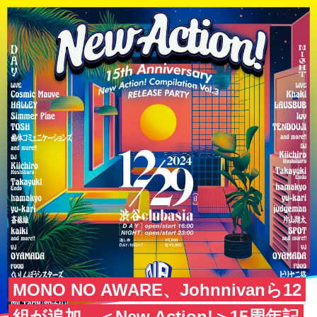
MONO NO AWARE、Johnnivanら12
組が追加。＜New Action!＞15周年記