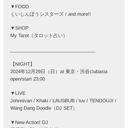
▼FOOD
くいしんぼうシスターズ / and more!!
▼SHOP
My Tarot（タロット占い）
_________________________________
【NIGHT】
2024年12月29日（日）at 東京・渋谷clubasia
open/start 23:00
▼LIVE
Johnnivan / Khaki / LAUSBUB / luv / TENDOUJI /
Wang Dang Doodle（DJ SET）
▼New Action! DJ