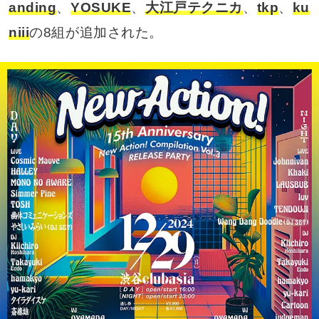
anding
、
YOSUKE
、
大江戸テクニカ
、
tkp
、
ku
niii
の8組が追加された。