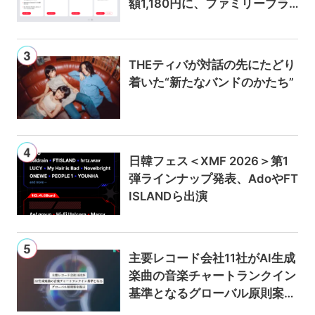
額1,180円に、ファミリープラ
ンは300円値上げの1,980円に
THEティバが対話の先にたどり
着いた“新たなバンドのかたち”
日韓フェス＜XMF 2026＞第1
弾ラインナップ発表、AdoやFT
ISLANDら出演
主要レコード会社11社がAI生成
楽曲の音楽チャートランクイン
基準となるグローバル原則案を
提示——人間主導の創造性を守