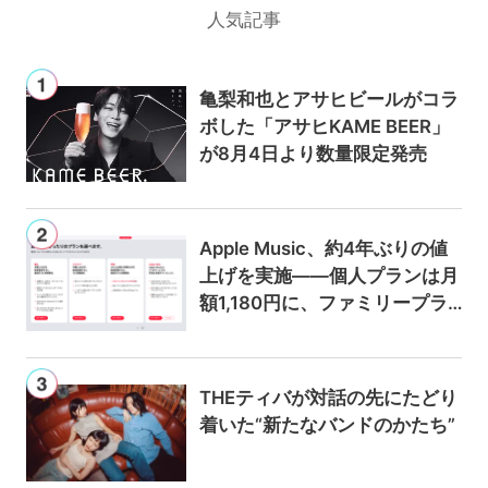
人気記事
亀梨和也とアサヒビールがコラ
ボした「アサヒKAME BEER」
が8月4日より数量限定発売
Apple Music、約4年ぶりの値
上げを実施——個人プランは月
額1,180円に、ファミリープラ
ンは300円値上げの1,980円に
THEティバが対話の先にたどり
着いた“新たなバンドのかたち”