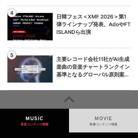
日韓フェス＜XMF 2026＞第1
弾ラインナップ発表、AdoやFT
ISLANDら出演
主要レコード会社11社がAI生成
楽曲の音楽チャートランクイン
基準となるグローバル原則案を
提示——人間主導の創造性を守
るための統一的な枠組みを提案
MUSIC
MOVIE
音楽コンテンツ情報
映像コンテンツ情報