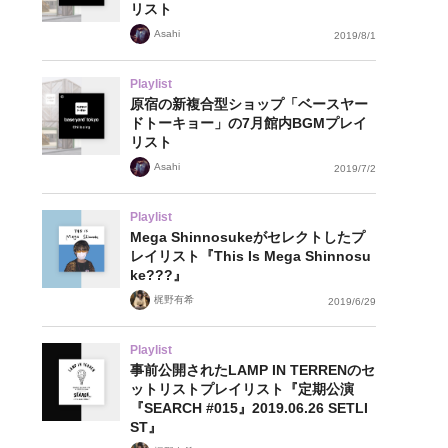
リスト
Asahi
2019/8/1
Playlist
原宿の新複合型ショップ「ベースヤー
ドトーキョー」の7月館内BGMプレイ
リスト
Asahi
2019/7/2
Playlist
Mega Shinnosukeがセレクトしたプ
レイリスト『This Is Mega Shinnosu
ke???』
梶野有希
2019/6/29
Playlist
事前公開されたLAMP IN TERRENのセ
ットリストプレイリスト『定期公演
『SEARCH #015』2019.06.26 SETLI
ST』