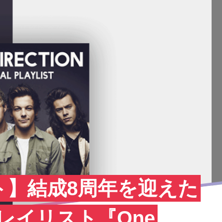
ト】結成8周年を迎えた
nのプレイリスト『One