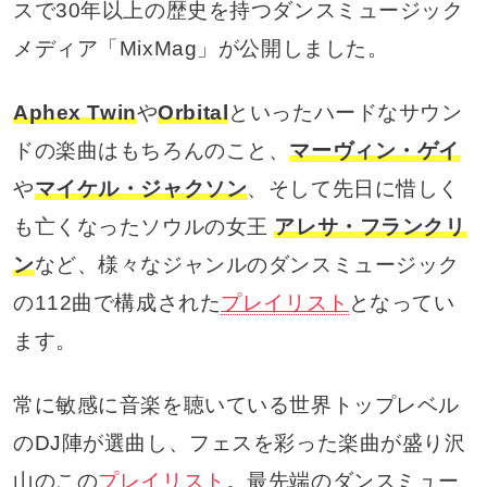
スで30年以上の歴史を持つダンスミュージック
メディア「MixMag」が公開しました。
Aphex Twin
や
Orbital
といったハードなサウン
ドの楽曲はもちろんのこと、
マーヴィン・ゲイ
や
マイケル・ジャクソン
、そして先日に惜しく
も亡くなったソウルの女王
アレサ・フランクリ
ン
など、様々なジャンルのダンスミュージック
の112曲で構成された
プレイリスト
となってい
ます。
常に敏感に音楽を聴いている世界トップレベル
のDJ陣が選曲し、フェスを彩った楽曲が盛り沢
山のこの
プレイリスト
。最先端のダンスミュー