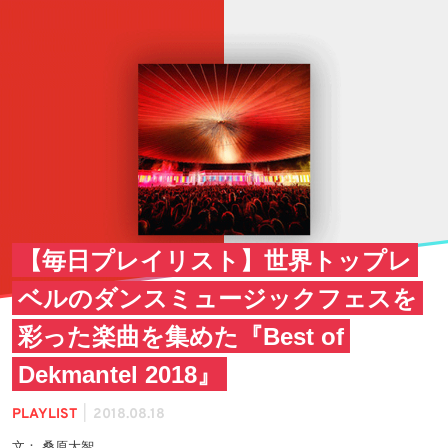
【毎日プレイリスト】世界トップレ
ベルのダンスミュージックフェスを
彩った楽曲を集めた『Best of
Dekmantel 2018』
|
PLAYLIST
2018.08.18
文： 桑原大智