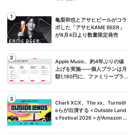
亀梨和也とアサヒビールがコラ
ボした「アサヒKAME BEER」
が8月4日より数量限定発売
Apple Music、約4年ぶりの値
上げを実施——個人プランは月
額1,180円に、ファミリープラ
ンは300円値上げの1,980円に
Charli XCX、The xx、Turnstil
eらが出演する＜Outside Land
s Festival 2026＞がAmazon M
usicとPrime Videoで独占ライ
ブ配信