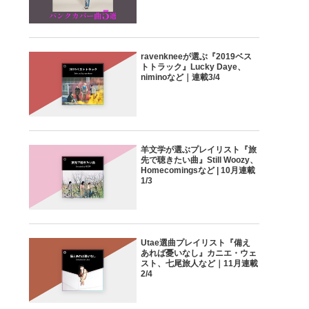
ravenkneeが選ぶ『2019ベス
トトラック』Lucky Daye、
niminoなど｜連載3/4
羊文学が選ぶプレイリスト『旅
先で聴きたい曲』Still Woozy、
Homecomingsなど | 10月連載
1/3
Utae選曲プレイリスト『備え
あれば憂いなし』カニエ・ウェ
スト、七尾旅人など｜11月連載
2/4