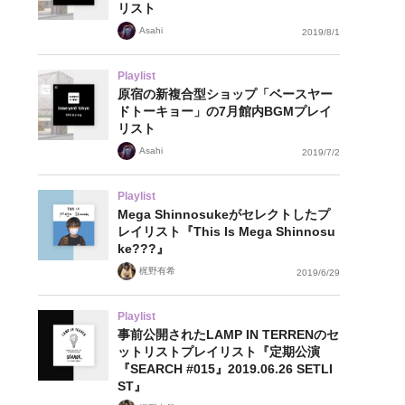
リスト
Asahi
2019/8/1
Playlist
原宿の新複合型ショップ「ベースヤー
ドトーキョー」の7月館内BGMプレイ
リスト
Asahi
2019/7/2
Playlist
Mega Shinnosukeがセレクトしたプ
レイリスト『This Is Mega Shinnosu
ke???』
梶野有希
2019/6/29
Playlist
事前公開されたLAMP IN TERRENのセ
ットリストプレイリスト『定期公演
『SEARCH #015』2019.06.26 SETLI
ST』