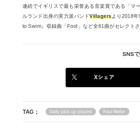
連続でイギリスで最も栄誉ある音楽賞である「マ
ルランド出身の実力派バンド
Villagers
より2018年9
to Swim』収録曲「Fool」など全61曲がセレク
SNS
TAG；
Daily pick up playlist
Paul Weller