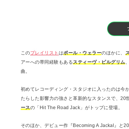
この
プレイリスト
は
ポール・ウェラー
のほかに、
アーへの帯同経験もある
スティーヴ・ピルグリム
曲。
初めてレコーディング・スタジオに入ったのは今か
たらした影響力の強さと革新的なスタンスで、20
ース
の「Hit The Road Jack」がトップに登場。
そのほか、デビュー作『Becoming A Jackal』と