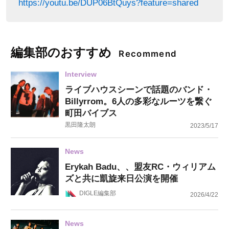
https://youtu.be/DUP06BtQuys?feature=shared
編集部のおすすめ
Recommend
Interview
ライブハウスシーンで話題のバンド・
Billyrrom。6人の多彩なルーツを繋ぐ
町田バイブス
黒田隆太朗
2023/5/17
News
Erykah Badu、、盟友RC・ウィリアム
ズと共に凱旋来日公演を開催
DIGLE編集部
2026/4/22
News