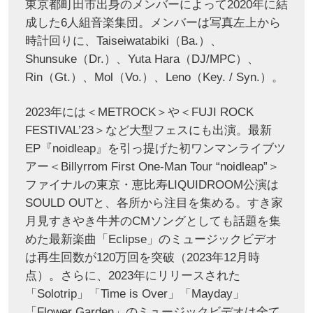
東京都町田市出身のメンバーによって2020年に結
成した6人組音楽集団。メンバーは写真左上から
時計回りに、Taiseiwatabiki（Ba.）、
Shunsuke（Dr.）、Yuta Hara（DJ/MPC）、
Rin（Gt.）、Mol（Vo.）、Leno（Key. / Syn.）。
2023年には＜METROCK＞や＜FUJI ROCK
FESTIVAL’23＞など大型フェスにも出演。最新
EP『noidleap』を引っ提げた初ワンマンライブツ
アー＜Billyrrom First One-Man Tour “noidleap”＞
ファイナルの東京・恵比寿LIQUIDROOM公演は
SOULD OUTと、各所から注目を集める。すき家
月見すきやき牛丼のCMソングとしても話題を集
めた最新楽曲「Eclipse」のミュージックビデオ
は再生回数が120万回を突破（2023年12月時
点）。さらに、2023年にリリースされた
「Solotrip」「Time is Over」「Mayday」
「Flower Garden」のミュージックビデオは全て