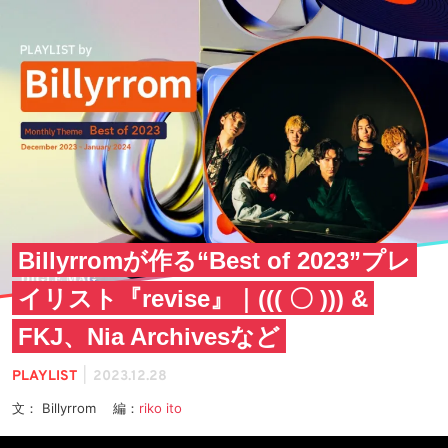
Billyrromが作る“Best of 2023”プレ
イリスト『revise』｜((( 〇 ))) &
FKJ、Nia Archivesなど
|
PLAYLIST
2023.12.28
文： Billyrrom 編：
riko ito