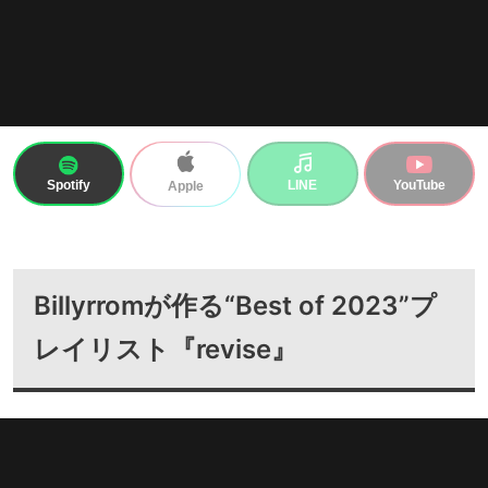
Spotify
LINE
YouTube
Apple
Billyrromが作る“Best of 2023”プ
レイリスト『revise』