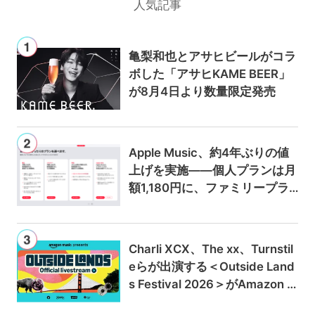
人気記事
亀梨和也とアサヒビールがコラ
ボした「アサヒKAME BEER」
が8月4日より数量限定発売
Apple Music、約4年ぶりの値
上げを実施——個人プランは月
額1,180円に、ファミリープラ
ンは300円値上げの1,980円に
Charli XCX、The xx、Turnstil
eらが出演する＜Outside Land
s Festival 2026＞がAmazon M
usicとPrime Videoで独占ライ