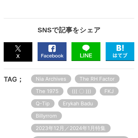
SNSで記事をシェア
TAG；
Nia Archives
The RH Factor
The 1975
((( 〇 )))
FKJ
Q-Tip
Erykah Badu
Billyrrom
2023年12月／2024年1月特集