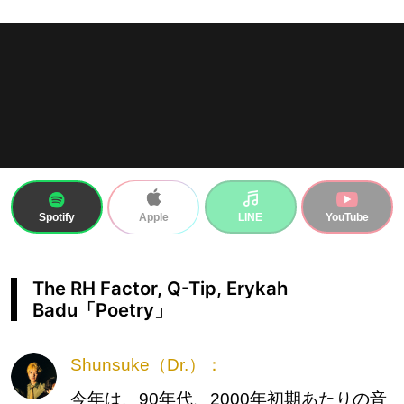
Spotify
LINE
YouTube
Apple
The RH Factor, Q-Tip, Erykah
Badu「Poetry」
Shunsuke（Dr.）：
今年は、90年代、2000年初期あたりの音