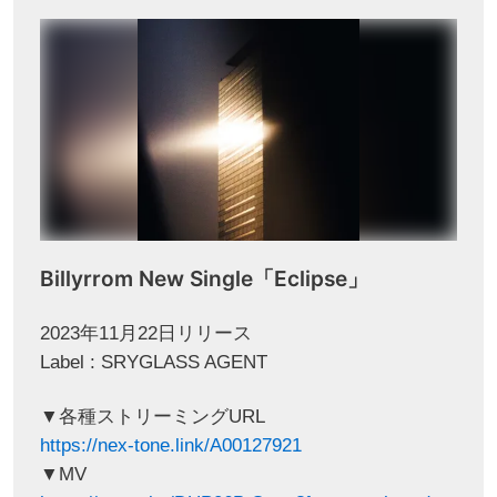
Billyrrom New Single「Eclipse」
2023年11月22日リリース
Label : SRYGLASS AGENT
▼各種ストリーミングURL
https://nex-tone.link/A00127921
▼MV