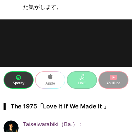
た気がします。
Spotify
LINE
YouTube
Apple
The 1975「Love It If We Made It 」
Taiseiwatabiki（Ba.）：