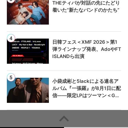
THEティバが対話の先にたどり
着いた“新たなバンドのかたち”
日韓フェス＜XMF 2026＞第1
弾ラインナップ発表、AdoやFT
ISLANDら出演
小袋成彬と5lackによる連名ア
ルバム『一張羅』が8月1日に配
信——限定LPはツーマン＜Gai
a＞会場で販売