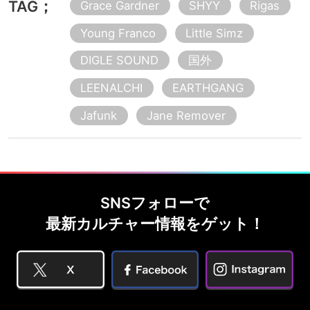
TAG；
Grace Gardner
SHYY
Rigas
Young Franco
Little Simz
DIGLE SOUND
国外
LEENALCHI
EARTHGANG
Jafunk
Jane Remover
SNSフォローで
最新カルチャー情報をゲット！