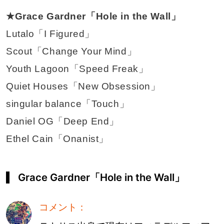
★Grace Gardner「Hole in the Wall」
Lutalo「I Figured」
Scout「Change Your Mind」
Youth Lagoon「Speed Freak」
Quiet Houses「New Obsession」
singular balance「Touch」
Daniel OG「Deep End」
Ethel Cain「Onanist」
Grace Gardner「Hole in the Wall」
コメント：