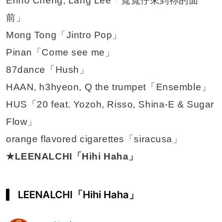
Enno Cheng, Lang Lee「寬寬仔來到祢的面
前」
Mong Tong「Jintro Pop」
Pinan「Come see me」
87dance「Hush」
HAAN, h3hyeon, Q the trumpet「Ensemble」
HUS「20 feat. Yozoh, Risso, Shina-E & Sugar
Flow」
orange flavored cigarettes「siracusa」
★LEENALCHI「Hihi Haha」
LEENALCHI「Hihi Haha」