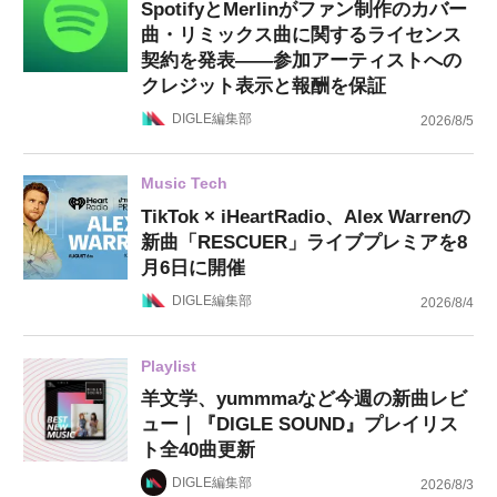
SpotifyとMerlinがファン制作のカバー
曲・リミックス曲に関するライセンス
契約を発表——参加アーティストへの
クレジット表示と報酬を保証
DIGLE編集部
2026/8/5
Music Tech
TikTok × iHeartRadio、Alex Warrenの
新曲「RESCUER」ライブプレミアを8
月6日に開催
DIGLE編集部
2026/8/4
Playlist
羊文学、yummmaなど今週の新曲レビ
ュー｜『DIGLE SOUND』プレイリス
ト全40曲更新
DIGLE編集部
2026/8/3