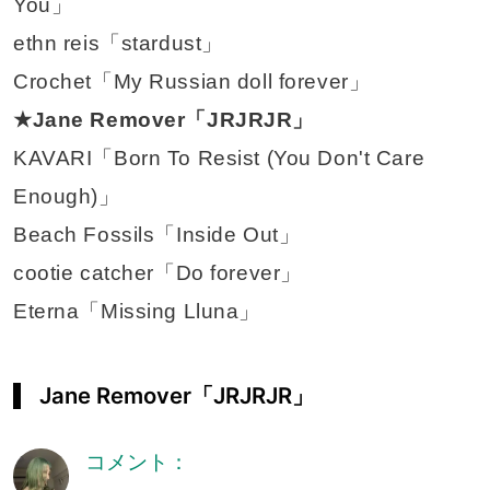
You」
ethn reis「stardust」
Crochet「My Russian doll forever」
★Jane Remover「JRJRJR」
KAVARI「Born To Resist (You Don't Care
Enough)」
Beach Fossils「Inside Out」
cootie catcher「Do forever」
Eterna「Missing Lluna」
Jane Remover「JRJRJR」
コメント：