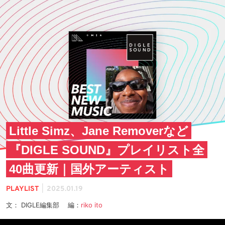
Little Simz、Jane Removerなど
『DIGLE SOUND』プレイリスト全
40曲更新｜国外アーティスト
|
PLAYLIST
2025.01.19
文： DIGLE編集部 編：
riko ito