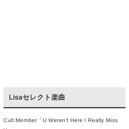
Lisaセレクト楽曲
Cult Member「U Weren't Here I Really Miss