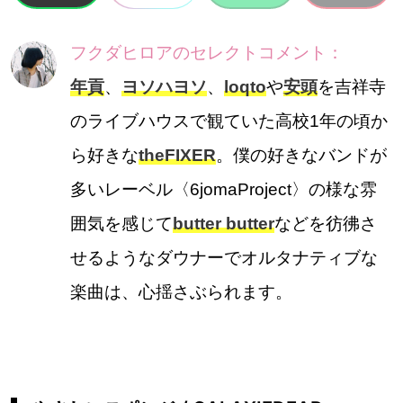
フクダヒロアのセレクトコメント：
年貢
、
ヨソハヨソ
、
loqto
や
安頭
を吉祥寺
のライブハウスで観ていた高校1年の頃か
ら好きな
theFIXER
。僕の好きなバンドが
多いレーベル〈6jomaProject〉の様な雰
囲気を感じて
butter butter
などを彷彿さ
せるようなダウナーでオルタナティブな
楽曲は、心揺さぶられます。