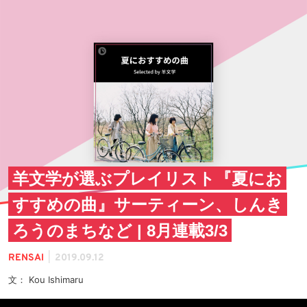
羊文学が選ぶプレイリスト『夏にお
すすめの曲』サーティーン、しんき
ろうのまちなど | 8月連載3/3
|
RENSAI
2019.09.12
文： Kou Ishimaru