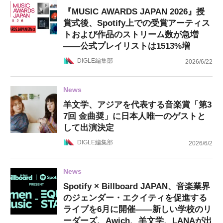
『MUSIC AWARDS JAPAN 2026』授
賞式後、Spotify上での受賞アーティス
トおよび作品のストリーム数が急増
——公式プレイリストは1513%増
DIGLE編集部
2026/6/22
News
羊文学、アジアを代表する音楽賞「第3
7回 金曲奨」に日本人唯一のゲストと
して出演決定
DIGLE編集部
2026/6/2
News
Spotify × Billboard JAPAN、音楽業界
のジェンダー・エクイティを促進する
ライブを6月に開催——新しい学校のリ
ーダーズ、Awich、羊文学、LANAが出