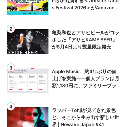
eらが出演する＜Outside Land
s Festival 2026＞がAmazon M
usicとPrime Videoで独占ライ
ブ配信
亀梨和也とアサヒビールがコラ
ボした「アサヒKAME BEER」
が8月4日より数量限定発売
Apple Music、約4年ぶりの値
上げを実施——個人プランは月
額1,180円に、ファミリープラ
ンは300円値上げの1,980円に
ラッパーTohjiが見てきた景色
と、そこから生み出す新しい世
界 | Newave Japan #41