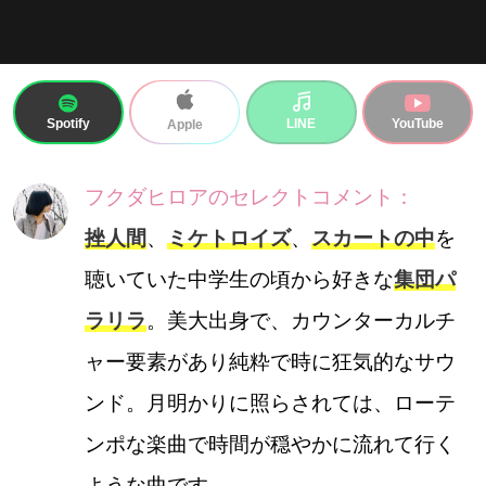
Spotify
LINE
YouTube
Apple
フクダヒロアのセレクトコメント：
挫人間
、
ミケトロイズ
、
スカート
の中
を
聴いていた中学生の頃から好きな
集団パ
ラリラ
。美大出身で、カウンターカルチ
ャー要素があり純粋で時に狂気的なサウ
ンド。月明かりに照らされては、ローテ
ンポな楽曲で時間が穏やかに流れて行く
ような曲です。