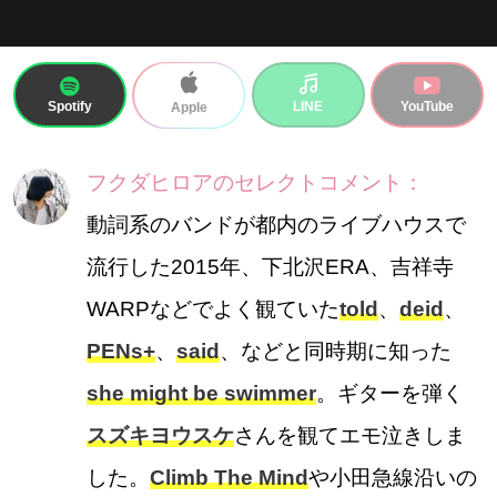
Spotify
LINE
YouTube
Apple
フクダヒロアのセレクトコメント：
動詞系のバンドが都内のライブハウスで
流行した2015年、下北沢ERA、吉祥寺
WARPなどでよく観ていた
told
、
deid
、
PENs+
、
said
、などと同時期に知った
she might be swimmer
。ギターを弾く
スズキヨウスケ
さんを観てエモ泣きしま
した。
Climb The Mind
や小田急線沿いの