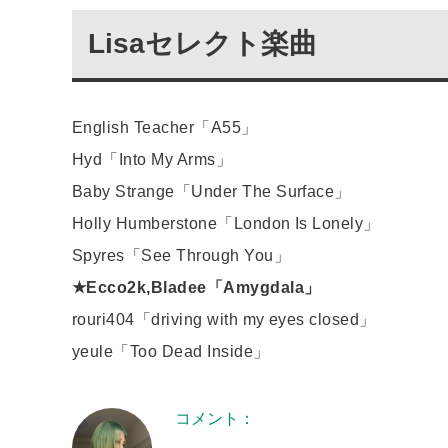
Lisaセレクト楽曲
English Teacher「A55」
Hyd「Into My Arms」
Baby Strange「Under The Surface」
Holly Humberstone「London Is Lonely」
Spyres「See Through You」
★Ecco2k,Bladee「Amygdala」
rouri404「driving with my eyes closed」
yeule「Too Dead Inside」
コメント：