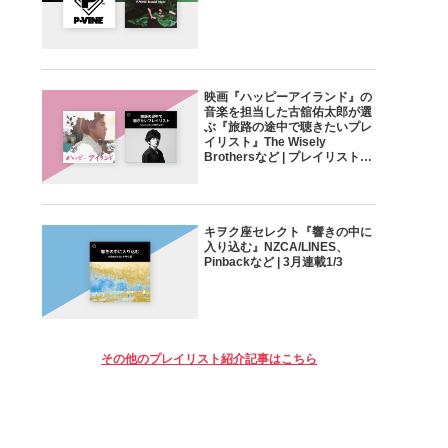
映画『ハッピーアイランド』の
音楽を担当した古舘佑太郎が選
ぶ『旅路の途中で聴きたいプレ
イリスト』The Wisely
Brothersなど | プレイリスト連
載1/4
キヲク座セレクト『響きの中に
入り込む』NZCA/LINES、
Pinbackなど | 3月連載1/3
その他のプレイリスト紹介記事はこちら