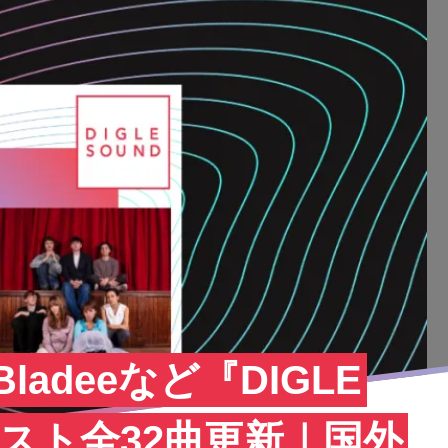
k,Bladeeなど『DIGLE
リスト全32曲更新｜国外