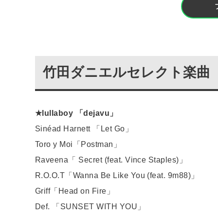
竹田ダニエルセレクト楽曲
★lullaboy 「dejavu」
Sinéad Harnett 「Let Go」
Toro y Moi「Postman」
Raveena「 Secret (feat. Vince Staples)」
R.O.O.T「Wanna Be Like You (feat. 9m88)」
Griff「Head on Fire」
Def. 「SUNSET WITH YOU」