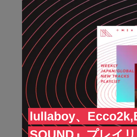
lullaboy、Ecco2
SOUND』プレイ