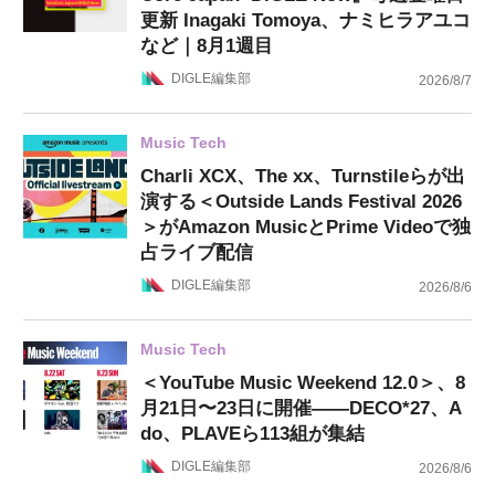
更新 Inagaki Tomoya、ナミヒラアユコ
など｜8月1週目
DIGLE編集部
2026/8/7
Music Tech
Charli XCX、The xx、Turnstileらが出
演する＜Outside Lands Festival 2026
＞がAmazon MusicとPrime Videoで独
占ライブ配信
DIGLE編集部
2026/8/6
Music Tech
＜YouTube Music Weekend 12.0＞、8
月21日〜23日に開催——DECO*27、A
do、PLAVEら113組が集結
DIGLE編集部
2026/8/6