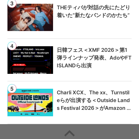
THEティバが対話の先にたどり
着いた“新たなバンドのかたち”
日韓フェス＜XMF 2026＞第1
弾ラインナップ発表、AdoやFT
ISLANDら出演
Charli XCX、The xx、Turnstil
eらが出演する＜Outside Land
s Festival 2026＞がAmazon M
usicとPrime Videoで独占ライ
ブ配信