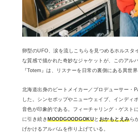
卵型のUFO、涙を流しこちらを見つめるホルスタイン
な質感で描かれた奇妙なジャケットが、このアル
『Totem』は、リスナーを日常の裏側にある異世
北海道出身のビートメイカー／プロデューサー・PAR
した。シンセポップやニューウェイブ、インディ
音色が印象的である。フィーチャリング・ゲスト
に引き続き
MOODGOODGOKU
と
おかもとえみ
ら
げかけるアルバムを作り上げている。