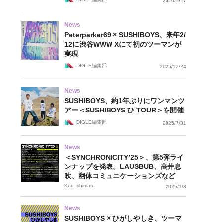
2026/5/27
News
Peterparker69 × SUSHIBOYS、来年2/
12に渋谷WWW Xにて初のツーマンが
実現
DIGLE編集部
2025/12/24
News
SUSHIBOYS、約1年ぶりにワンマンツ
アー＜SUSHIBOYS ひ TOUR＞を開催
DIGLE編集部
2025/7/31
News
＜SYNCHRONICITY’25＞、第5弾ライ
ンナップを発表。LAUSBUB、高井息
吹、幽体コミュニケーションズなど
Kou Ishimaru
2025/1/8
News
SUSHIBOYS × ひがしやしき、ツーマ