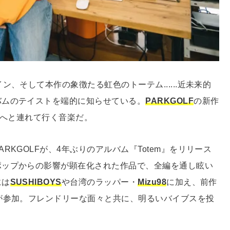
、そして本作の象徴たる虹色のトーテム......近未来的
バムのテイストを端的に知らせている。
PARKGOLF
の新作
界へと連れて行く音楽だ。
KGOLFが、4年ぶりのアルバム『Totem』をリリース
ポップからの影響が顕在化された作品で、全編を通し眩い
には
SUSHIBOYS
や台湾のラッパー・
Mizu98
に加え、前作
が参加。フレンドリーな面々と共に、明るいバイブスを投