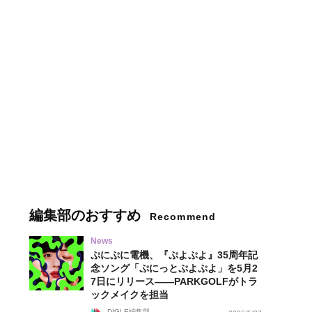
編集部のおすすめ
Recommend
News
ぷにぷに電機、『ぷよぷよ』35周年記
念ソング「ぷにっとぷよぷよ」を5月2
7日にリリース——PARKGOLFがトラ
ックメイクを担当
DIGLE編集部