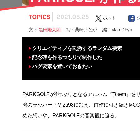
TOPICS
|
2021.05.25
ポスト
文：
黒田隆太朗
写：柴崎まどか 編：Mao Ohya
クリエイティブを刺激するランダム要素
記念碑を作るつもりで制作した
バグ要素を置いておきたい
PARKGOLFが4年ぶりとなるアルバム『Totem』
湾のラッパー・Mizu98に加え、前作に引き続きMO
めた想いや、PARKGOLFの音楽観に迫る。