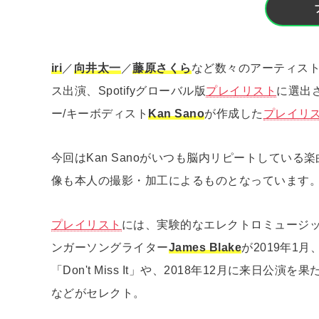
iri
／
向井太一
／
藤原さくら
など数々のアーティス
ス出演、Spotifyグローバル版
プレイリスト
に選出
ー/キーボディスト
Kan Sano
が作成した
プレイリ
今回はKan Sanoがいつも脳内リピートしている
像も本人の撮影・加工によるものとなっています
プレイリスト
には、実験的なエレクトロミュージ
ンガーソングライター
James Blake
が2019年1月
「Don't Miss It」や、2018年12月に来日
などがセレクト。