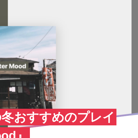
 この冬おすすめのプレイ
ood』