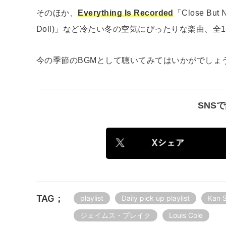
そのほか、
Everything Is Recorded
「Close But 
Doll)」など冷たい冬の空気にぴったりな楽曲、全
今の季節のBGMとして聴いてみてはいかがでしょ
SNS
TAG；
playlist
Daily pick up playlist
Kan 
ジェイムス・ブレイク
Louis Cole