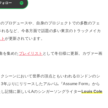
フォロー
トのプロデュースや、自身のプロジェクトでの多数のフェ
されるなど、今各方面で話題の多い東京のトラックメイカ
スト
が更新されています。
楽曲を集めた
プレイリスト
として冬仕様に更新。カヴァー画
。
ックシーンにおいて世界の頂点ともいわれるロンドンのシ
、3年ぶりにリリースしたアルバム『Assume Form』から
公演を果たし記憶に新しいLAのシンガーソングライター
Louis Cole