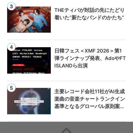
THEティバが対話の先にたどり
着いた“新たなバンドのかたち”
日韓フェス＜XMF 2026＞第1
弾ラインナップ発表、AdoやFT
ISLANDら出演
主要レコード会社11社がAI生成
楽曲の音楽チャートランクイン
基準となるグローバル原則案を
提示——人間主導の創造性を守
るための統一的な枠組みを提案