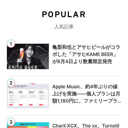
POPULAR
人気記事
亀梨和也とアサヒビールがコラ
ボした「アサヒKAME BEER」
が8月4日より数量限定発売
Apple Music、約4年ぶりの値
上げを実施——個人プランは月
額1,180円に、ファミリープラ
ンは300円値上げの1,980円に
Charli XCX、The xx、Turnstil