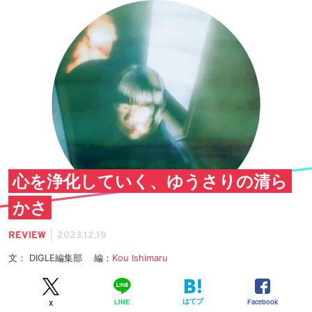
心を浄化していく、ゆうさりの清ら
かさ
|
REVIEW
2023.12.19
文： DIGLE編集部 編：
Kou Ishimaru
はてブ
Facebook
LINE
X