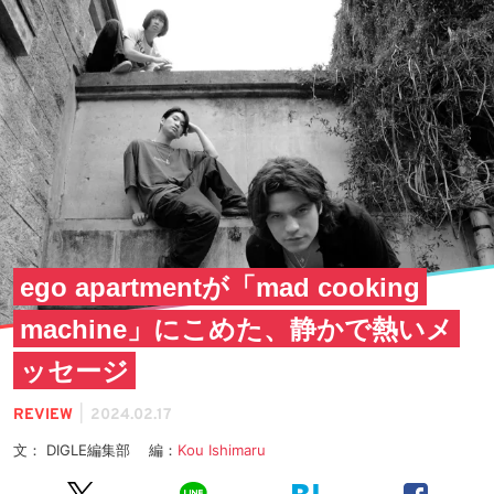
ego apartmentが「mad cooking
machine」にこめた、静かで熱いメ
ッセージ
|
REVIEW
2024.02.17
文： DIGLE編集部 編：
Kou Ishimaru