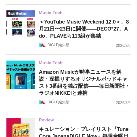
Music Tech
＜YouTube Music Weekend 12.0＞、8
月21日〜23日に開催——DECO*27、A
do、PLAVEら113組が集結
DIGLE編集部
2026/8/6
Music Tech
Amazon Musicが時事ニュースを解
説・深掘りするオリジナルポッドキャ
スト3番組を独占配信——毎日新聞社・
ラジオNIKKEIと連携
DIGLE編集部
2026/8/6
Review
キュレーション・プレイリスト『Tune
Core Japan×DIGLE Now』毎週金曜日