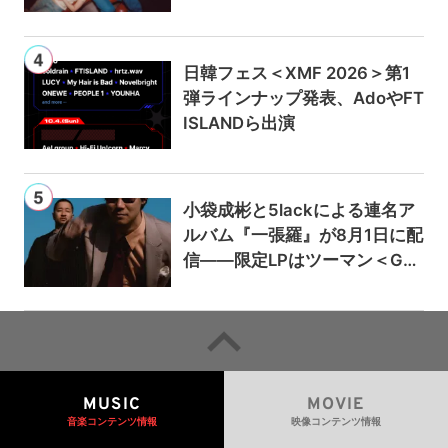
日韓フェス＜XMF 2026＞第1
弾ラインナップ発表、AdoやFT
ISLANDら出演
小袋成彬と5lackによる連名ア
ルバム『一張羅』が8月1日に配
信——限定LPはツーマン＜Gai
a＞会場で販売
MUSIC
MOVIE
音楽コンテンツ情報
映像コンテンツ情報