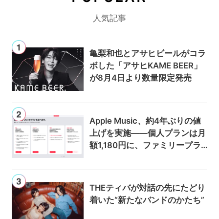
人気記事
亀梨和也とアサヒビールがコラ
ボした「アサヒKAME BEER」
が8月4日より数量限定発売
Apple Music、約4年ぶりの値
上げを実施——個人プランは月
額1,180円に、ファミリープラ
ンは300円値上げの1,980円に
THEティバが対話の先にたどり
着いた“新たなバンドのかたち”